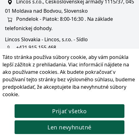
Lincos s.r.o., Československej armády 1115/37, 045
01 Moldava nad Bodvou, Slovensko
Pondelok - Piatok: 8:00-16:30 . Na základe
telefonickej dohody.
Lincos Slovakia - Lincos, s.r.o. - Sídlo
+421 915 155 468
Táto stránka používa súbory cookie, aby vám ponúkla
+36/30 343 6714
lepší zážitok z prehliadania. Viac informácií nájdete na
bratislava@lincos.sk
ako používame cookies
. Ak budete pokračovať v
Lincos s.r.o., Rustaveliho 4, 831 06 Bratislava - m. č.
používaní tejto stránky bez výslovného súhlasu, budeme
Rača, Slovensko
predpokladať, že akceptujete iba nevyhnutné súbory
cookie.
Iba sídlo firmy
Prijať všetko
© Copyright 2026 Lincos s.r.o., všetky práva vyhradené.
Len nevyhnutné