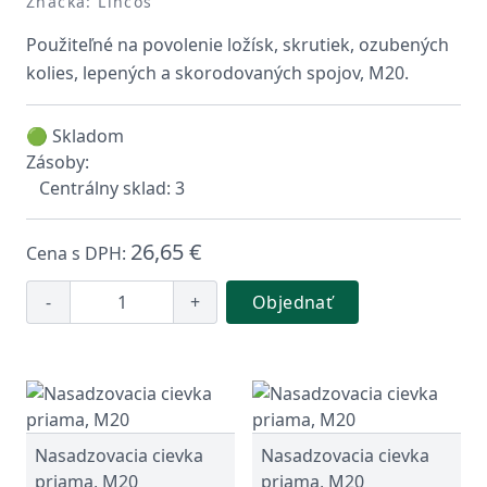
Značka: Lincos
Použiteľné na povolenie ložísk, skrutiek, ozubených
kolies, lepených a skorodovaných spojov, M20.
🟢 Skladom
Zásoby:
Centrálny sklad: 3
26,65 €
Cena s DPH:
-
+
Objednať
Nasadzovacia cievka
Nasadzovacia cievka
priama, M20
priama, M20