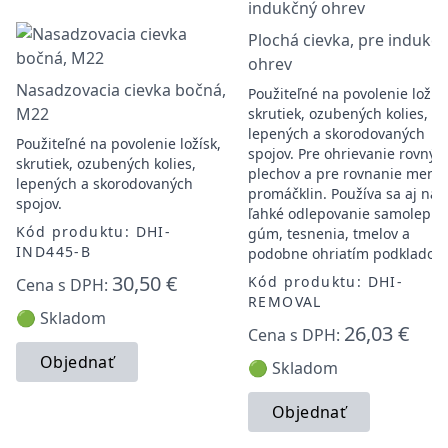
Plochá cievka, pre indukč
ohrev
Nasadzovacia cievka bočná,
Použiteľné na povolenie ložísk
M22
skrutiek, ozubených kolies,
lepených a skorodovaných
Použiteľné na povolenie ložísk,
spojov. Pre ohrievanie rovnýc
skrutiek, ozubených kolies,
plechov a pre rovnanie menš
lepených a skorodovaných
promáčklin. Používa sa aj na
spojov.
ľahké odlepovanie samolepiek
Kód produktu: DHI-
gúm, tesnenia, tmelov a
IND445-B
podobne ohriatím podklado
30,50 €
Kód produktu: DHI-
Cena s DPH:
REMOVAL
🟢 Skladom
26,03 €
Cena s DPH:
Objednať
🟢 Skladom
Objednať