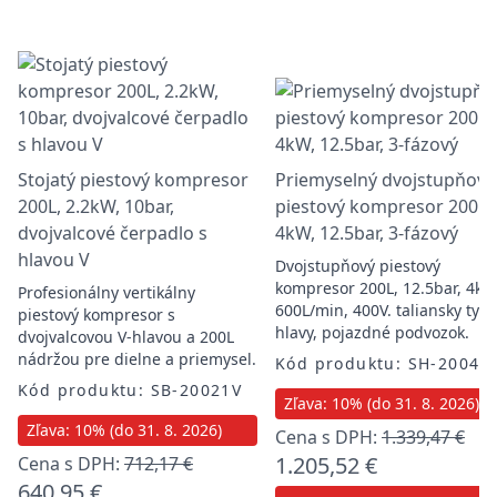
Stojatý piestový kompresor
Priemyselný dvojstupňový
200L, 2.2kW, 10bar,
piestový kompresor 200L,
dvojvalcové čerpadlo s
4kW, 12.5bar, 3-fázový
hlavou V
Dvojstupňový piestový
kompresor 200L, 12.5bar, 4kW
Profesionálny vertikálny
600L/min, 400V. taliansky typ
piestový kompresor s
hlavy, pojazdné podvozok.
dvojvalcovou V-hlavou a 200L
nádržou pre dielne a priemysel.
Kód produktu: SH-20043
Kód produktu: SB-20021V
Zľava: 10% (do 31. 8. 2026)
Zľava: 10% (do 31. 8. 2026)
Cena s DPH:
1.339,47 €
1.205,52 €
Cena s DPH:
712,17 €
640,95 €