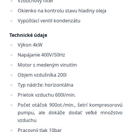
Vzduchový filter
Okienko na kontrolu stavu hladiny oleja
Vypúšťací ventil kondenzátu
Technické údaje
Výkon 4kW
Napájanie 400V/50Hz
Motor s medeným vinutím
Objem vzdušníka 200l
Typ nádrže: horizontálna
Prietok vzduchu 600l/min.
Počet otáčok 900ot./min., šetrí kompresorovú
pumpu, ale dokáže dodať veľké množstvo
vzduchu
Pracovný tlak 10bar