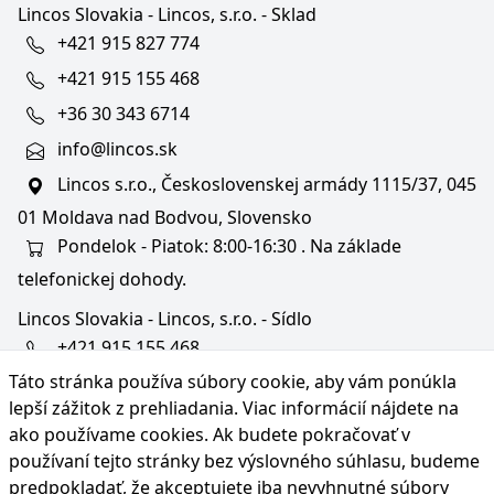
Lincos Slovakia - Lincos, s.r.o. - Sklad
+421 915 827 774
+421 915 155 468
+36 30 343 6714
info@lincos.sk
Lincos s.r.o., Československej armády 1115/37, 045
01 Moldava nad Bodvou, Slovensko
Pondelok - Piatok: 8:00-16:30 . Na základe
telefonickej dohody.
Lincos Slovakia - Lincos, s.r.o. - Sídlo
+421 915 155 468
Táto stránka používa súbory cookie, aby vám ponúkla
+36/30 343 6714
lepší zážitok z prehliadania. Viac informácií nájdete na
bratislava@lincos.sk
ako používame cookies
. Ak budete pokračovať v
Lincos s.r.o., Rustaveliho 4, 831 06 Bratislava - m. č.
používaní tejto stránky bez výslovného súhlasu, budeme
Rača, Slovensko
predpokladať, že akceptujete iba nevyhnutné súbory