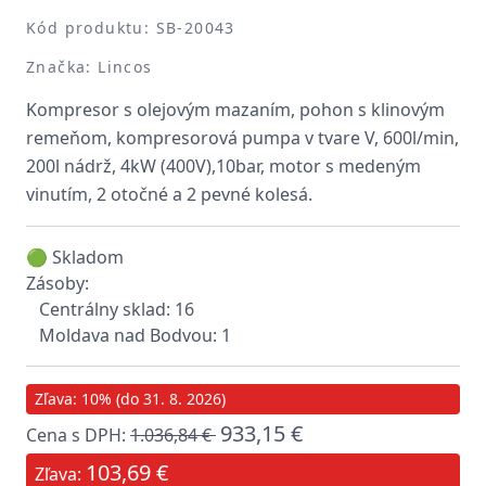
Kód produktu: SB-20043
Značka: Lincos
Kompresor s olejovým mazaním, pohon s klinovým
remeňom, kompresorová pumpa v tvare V, 600l/min,
200l nádrž, 4kW (400V),10bar, motor s medeným
vinutím, 2 otočné a 2 pevné kolesá.
🟢 Skladom
Zásoby:
Centrálny sklad: 16
Moldava nad Bodvou: 1
Zľava: 10% (do 31. 8. 2026)
933,15 €
Cena s DPH:
1.036,84 €
103,69 €
Zľava: