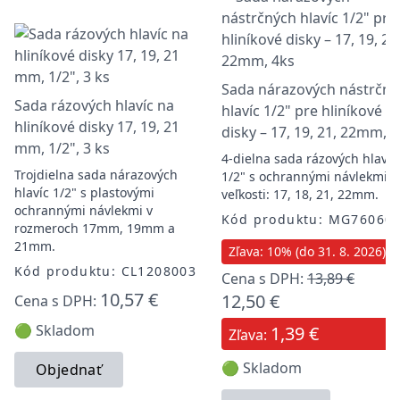
Sada nárazových nástrčný
Sada rázových hlavíc na
hlavíc 1/2" pre hliníkové
hliníkové disky 17, 19, 21
disky – 17, 19, 21, 22mm, 
mm, 1/2", 3 ks
4-dielna sada rázových hlavíc
Trojdielna sada nárazových
1/2" s ochrannými návlekmi,
hlavíc 1/2" s plastovými
veľkosti: 17, 18, 21, 22mm.
ochrannými návlekmi v
Kód produktu: MG76060
rozmeroch 17mm, 19mm a
21mm.
Zľava: 10% (do 31. 8. 2026)
Kód produktu: CL1208003
Cena s DPH:
13,89 €
10,57 €
12,50 €
Cena s DPH:
🟢 Skladom
1,39 €
Zľava:
🟢 Skladom
Objednať