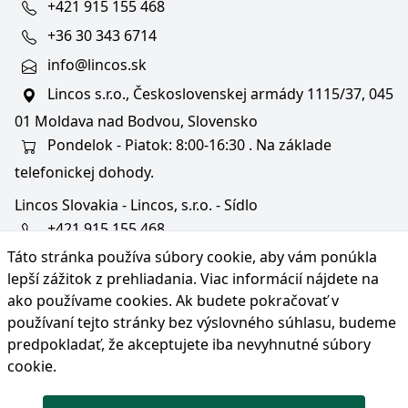
+421 915 155 468
+36 30 343 6714
info@lincos.sk
Lincos s.r.o., Československej armády 1115/37, 045
01 Moldava nad Bodvou, Slovensko
Pondelok - Piatok: 8:00-16:30 . Na základe
telefonickej dohody.
Lincos Slovakia - Lincos, s.r.o. - Sídlo
+421 915 155 468
Táto stránka používa súbory cookie, aby vám ponúkla
+36/30 343 6714
lepší zážitok z prehliadania. Viac informácií nájdete na
bratislava@lincos.sk
ako používame cookies
. Ak budete pokračovať v
Lincos s.r.o., Rustaveliho 4, 831 06 Bratislava - m. č.
používaní tejto stránky bez výslovného súhlasu, budeme
Rača, Slovensko
predpokladať, že akceptujete iba nevyhnutné súbory
cookie.
Iba sídlo firmy