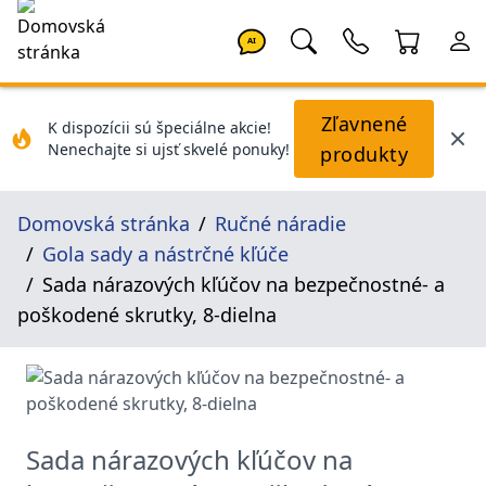
AI
Zľavnené
K dispozícii sú špeciálne akcie!
Nenechajte si ujsť skvelé ponuky!
produkty
Domovská stránka
Ručné náradie
Gola sady a nástrčné kľúče
Sada nárazových kľúčov na bezpečnostné- a
poškodené skrutky, 8-dielna
Sada nárazových kľúčov na