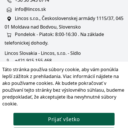
+36 30 343 6714
info@lincos.sk
Lincos s.r.o., Československej armády 1115/37, 045
01 Moldava nad Bodvou, Slovensko
Pondelok - Piatok: 8:00-16:30 . Na základe
telefonickej dohody.
Lincos Slovakia - Lincos, s.r.o. - Sídlo
+421 915 155 468
Táto stránka používa súbory cookie, aby vám ponúkla
+36/30 343 6714
lepší zážitok z prehliadania. Viac informácií nájdete na
bratislava@lincos.sk
ako používame cookies
. Ak budete pokračovať v
Lincos s.r.o., Rustaveliho 4, 831 06 Bratislava - m. č.
používaní tejto stránky bez výslovného súhlasu, budeme
Rača, Slovensko
predpokladať, že akceptujete iba nevyhnutné súbory
cookie.
Iba sídlo firmy
Prijať všetko