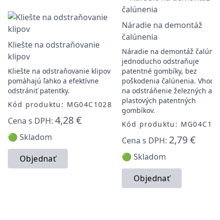
Náradie na demontáž
čalúnenia
Kliešte na odstraňovanie
Náradie na demontáž čalúne
klipov
jednoducho odstraňuje
Kliešte na odstraňovanie klipov
patentné gombíky, bez
pomáhajú ľahko a efektívne
poškodenia čalúnenia. Vhodn
odstrániť patentky.
na odstráňenie železných a
plastových patentných
Kód produktu: MG04C1028
gombíkov.
4,28 €
Cena s DPH:
Kód produktu: MG04C10
🟢 Skladom
2,79 €
Cena s DPH:
🟢 Skladom
Objednať
Objednať