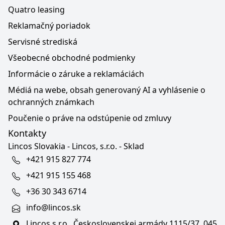
Quatro leasing
Reklamačný poriadok
Servisné strediská
Všeobecné obchodné podmienky
Informácie o záruke a reklamáciách
Médiá na webe, obsah generovaný AI a vyhlásenie o
ochranných známkach
Poučenie o práve na odstúpenie od zmluvy
Kontakty
Lincos Slovakia - Lincos, s.r.o. - Sklad
+421 915 827 774
+421 915 155 468
+36 30 343 6714
info@lincos.sk
Lincos s.r.o., Československej armády 1115/37, 045