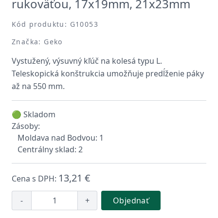
rukoväťou, 17x19mm, 21x23mm
Kód produktu: G10053
Značka: Geko
Vystužený, výsuvný kľúč na kolesá typu L.
Teleskopická konštrukcia umožňuje predĺženie páky
až na 550 mm.
🟢 Skladom
Zásoby:
Moldava nad Bodvou: 1
Centrálny sklad: 2
13,21 €
Cena s DPH:
-
+
Objednať