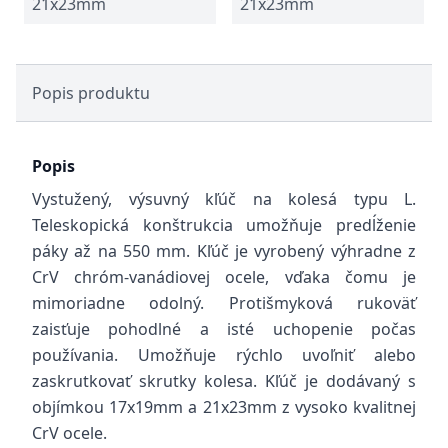
21x23mm
21x23mm
Popis produktu
Popis
Vystužený, výsuvný kľúč na kolesá typu L.
Teleskopická konštrukcia umožňuje predĺženie
páky až na 550 mm. Kľúč je vyrobený výhradne z
CrV chróm-vanádiovej ocele, vďaka čomu je
mimoriadne odolný. Protišmyková rukoväť
zaisťuje pohodlné a isté uchopenie počas
používania. Umožňuje rýchlo uvoľniť alebo
zaskrutkovať skrutky kolesa. Kľúč je dodávaný s
objímkou 17x19mm a 21x23mm z vysoko kvalitnej
CrV ocele.