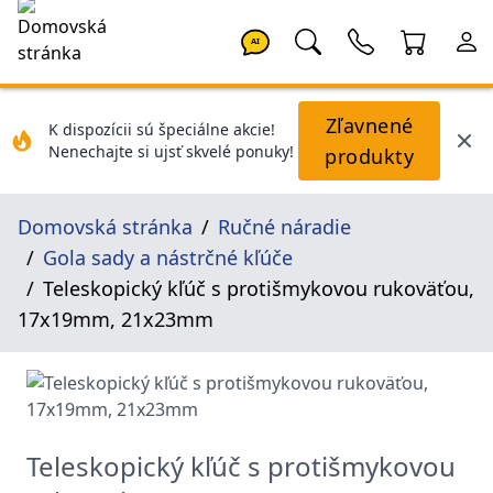
AI
Zľavnené
K dispozícii sú špeciálne akcie!
Nenechajte si ujsť skvelé ponuky!
produkty
Domovská stránka
Ručné náradie
Gola sady a nástrčné kľúče
Teleskopický kľúč s protišmykovou rukoväťou,
17x19mm, 21x23mm
Teleskopický kľúč s protišmykovou