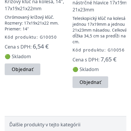
Krížový kľúč na kolesá, 14",
nástrčné hlavice 17x19mm
17x19x21x22mm
21x23mm
Chrómovaný krížový kľúč.
Teleskopický kľúč na kolesá s
Rozmery: 17x19x21x22 mm.
jednou 17x19mm a jednou
Priemer: 14"
21x23mm násadou. Celková
dĺžka 34,5 cm sa predĺži na 5
Kód produktu: G10050
cm.
6,54 €
Cena s DPH:
Kód produktu: G10056
🟢 Skladom
7,65 €
Cena s DPH:
Objednať
🟢 Skladom
Objednať
Ďalšie produkty v tejto kategórii