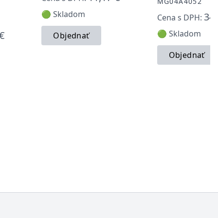
MG04A4052
🟢 Skladom
34,
Cena s DPH:
🟢 Skladom
€
Objednať
Objednať