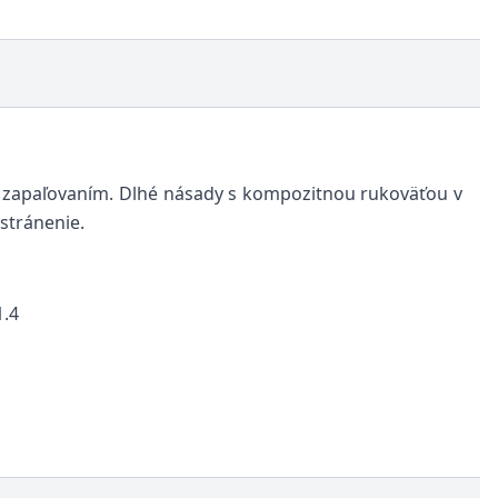
m zapaľovaním. Dlhé násady s kompozitnou rukoväťou v
dstránenie.
1.4