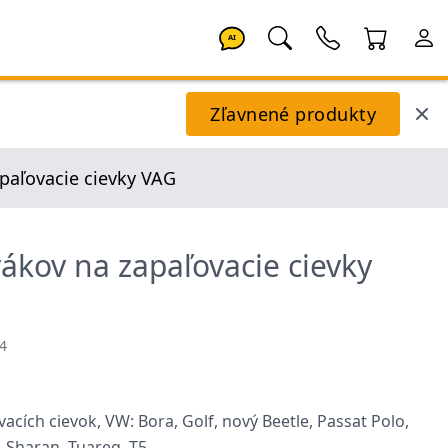
AI
Zľavnené produkty
paľovacie cievky VAG
ákov na zapaľovacie cievky
4
cích cievok, VW: Bora, Golf, nový Beetle, Passat Polo,
 Sharan, Tuareg, T5