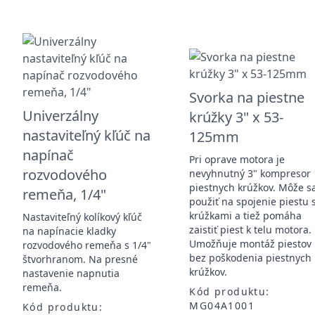
Svorka na piestne
Univerzálny
krúžky 3" x 53-
nastaviteľný kľúč na
125mm
napínač
Pri oprave motora je
rozvodového
nevyhnutný 3" kompresor
piestnych krúžkov. Môže s
remeňa, 1/4"
použiť na spojenie piestu 
krúžkami a tiež pomáha
Nastaviteľný kolíkový kľúč
zaistiť piest k telu motora.
na napínacie kladky
Umožňuje montáž piestov
rozvodového remeňa s 1/4"
bez poškodenia piestnych
štvorhranom. Na presné
krúžkov.
nastavenie napnutia
remeňa.
Kód produktu:
MG04A1001
Kód produktu: