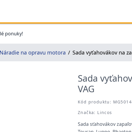
elé ponuky!
Náradie na opravu motora
Sada vyťahovákov na za
Sada vyťahov
VAG
Kód produktu: MG5014
Značka: Lincos
Sada sťahovákov zapaľova
Touran, Luppo, Phaeton,