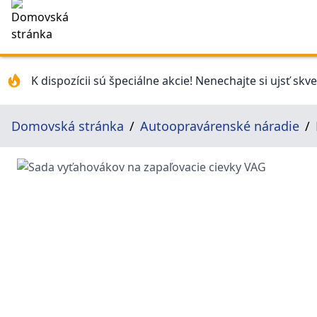
K dispozícii sú špeciálne akcie! Nenechajte si ujsť skv
Domovská stránka
Autoopravárenské náradie