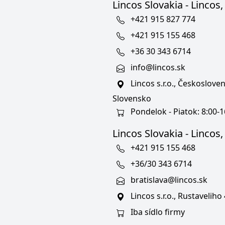
Lincos Slovakia - Lincos, 
+421 915 827 774
+421 915 155 468
+36 30 343 6714
info@lincos.sk
Lincos s.r.o., Českoslov
Slovensko
Pondelok - Piatok: 8:00-1
Lincos Slovakia - Lincos, s
+421 915 155 468
+36/30 343 6714
bratislava@lincos.sk
Lincos s.r.o., Rustaveliho
Iba sídlo firmy