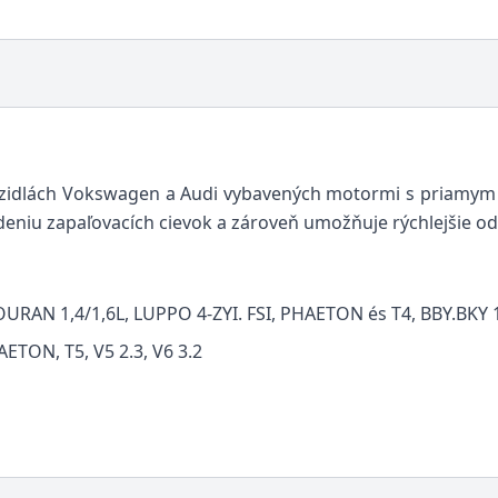
vozidlách Vokswagen a Audi vybavených motormi s priamy
kodeniu zapaľovacích cievok a zároveň umožňuje rýchlejšie o
AN 1,4/1,6L, LUPPO 4-ZYI. FSI, PHAETON és T4, BBY.BKY 
TON, T5, V5 2.3, V6 3.2