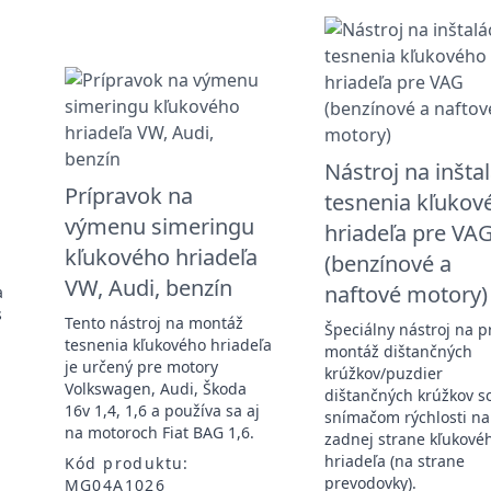
Nástroj na inšta
Prípravok na
tesnenia kľukov
výmenu simeringu
hriadeľa pre VA
kľukového hriadeľa
(benzínové a
VW, Audi, benzín
naftové motory)
a
s
Tento nástroj na montáž
Špeciálny nástroj na 
tesnenia kľukového hriadeľa
montáž dištančných
je určený pre motory
krúžkov/puzdier
Volkswagen, Audi, Škoda
dištančných krúžkov s
16v 1,4, 1,6 a používa sa aj
snímačom rýchlosti na
na motoroch Fiat BAG 1,6.
zadnej strane kľukové
hriadeľa (na strane
Kód produktu:
prevodovky).
MG04A1026