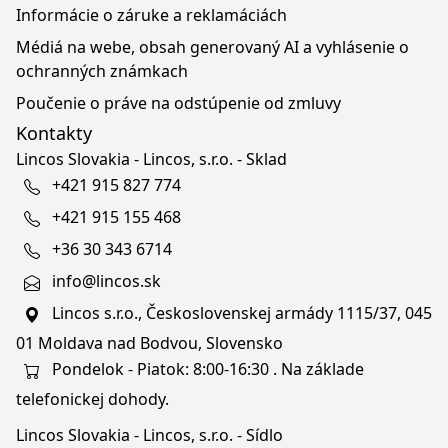
Informácie o záruke a reklamáciách
Médiá na webe, obsah generovaný AI a vyhlásenie o
ochranných známkach
Poučenie o práve na odstúpenie od zmluvy
Kontakty
Lincos Slovakia - Lincos, s.r.o. - Sklad
+421 915 827 774
+421 915 155 468
+36 30 343 6714
info@lincos.sk
Lincos s.r.o., Československej armády 1115/37, 045
01 Moldava nad Bodvou, Slovensko
Pondelok - Piatok: 8:00-16:30 . Na základe
telefonickej dohody.
Lincos Slovakia - Lincos, s.r.o. - Sídlo