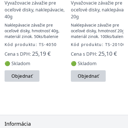
Vyvažovacie závažie pre
Vyvažovacie závažie pre
oceľové disky, naklepávacie,
oceľové disky, naklepávaci
40g
20g
Naklepávacie závažie pre
Naklepávacie závažie pre
oceľové disky, hmotnosť 40g,
oceľové disky, hmotnosť 20g,
materiál zinok. 50ks/balenie
materiál zinok. 100ks/balenie
Kód produktu: TS-4050
Kód produktu: TS-20100
25,19 €
25,10 €
Cena s DPH:
Cena s DPH:
🟢 Skladom
🟢 Skladom
Objednať
Objednať
Informácia