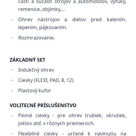
časti a súčasti strojov a automobilov, výfuky,
remenice, objímky,...
Ohrev nástrojov a dielov pred kalením,
lepením, pájkovaním.
Rozmrazovanie.
ZÁKLADNÝ SET
Indukčný ohrev
Cievky (FLEXI, PAD, 8, 12)
Plastový kufor
VOLITEĽNÉ PRÍSLUŠENSTVO
Pevné cievky - pre ohrev trubiek, skrutiek,
joklov atď. v rôznych priemeroch.
Flexibilné cievky - určené k navinutiu na