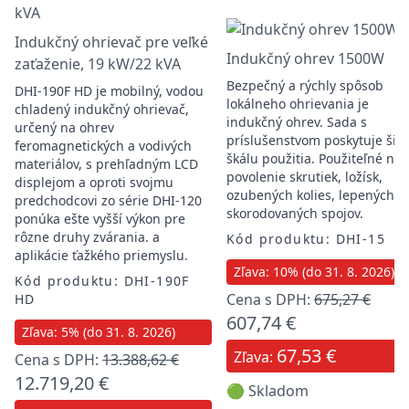
Indukčný ohrievač pre veľké
Indukčný ohrev 1500W
zaťaženie, 19 kW/22 kVA
Bezpečný a rýchly spôsob
DHI-190F HD je mobilný, vodou
lokálneho ohrievania je
chladený indukčný ohrievač,
indukčný ohrev. Sada s
určený na ohrev
príslušenstvom poskytuje šir
feromagnetických a vodivých
škálu použitia. Použiteľné na
materiálov, s prehľadným LCD
povolenie skrutiek, ložísk,
displejom a oproti svojmu
ozubených kolies, lepených a
predchodcovi zo série DHI-120
skorodovaných spojov.
ponúka ešte vyšší výkon pre
rôzne druhy zvárania. a
Kód produktu: DHI-15
aplikácie ťažkého priemyslu.
Zľava: 10% (do 31. 8. 2026)
Kód produktu: DHI-190F
Cena s DPH:
675,27 €
HD
607,74 €
Zľava: 5% (do 31. 8. 2026)
67,53 €
Zľava:
Cena s DPH:
13.388,62 €
12.719,20 €
🟢 Skladom