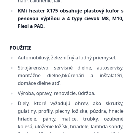
napr. čalúnenie, lak.
KMi heater X175 obsahuje plastový kufor s
penovou výplňou a 4 typy cievok M8, M10,
Flexi a PAD.
POUŽITIE
Automobilový, železničný a lodný priemysel.
Strojárenstvo, servisné dielne, autoservisy,
montážne dielne,bkúrenári a inštalatéri,
domáce dielne atď.
Výroba, opravy, renovácie, údržba.
Diely, ktoré vyžadujú ohrev, ako skrutky,
gulatiny, profily, plechy, ložiska, púzdra, hnacie
hriadele, pánty, matice, trubky, ozubené
kolesá, uloženie ložísk, hriadele, lambda sondy,