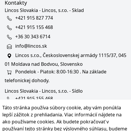
Kontakty
Lincos Slovakia - Lincos, s.r.o. - Sklad
+421 915 827 774
+421 915 155 468
+36 30 343 6714
info@lincos.sk
Lincos s.r.o., Československej armády 1115/37, 045
01 Moldava nad Bodvou, Slovensko
Pondelok - Piatok: 8:00-16:30 . Na základe
telefonickej dohody.
Lincos Slovakia - Lincos, s.r.o. - Sídlo
+421 915 155 468
Táto stránka používa súbory cookie, aby vám ponúkla
+36/30 343 6714
lepší zážitok z prehliadania. Viac informácií nájdete na
bratislava@lincos.sk
ako používame cookies
. Ak budete pokračovať v
Lincos s.r.o., Rustaveliho 4, 831 06 Bratislava - m. č.
používaní tejto stránky bez výslovného súhlasu, budeme