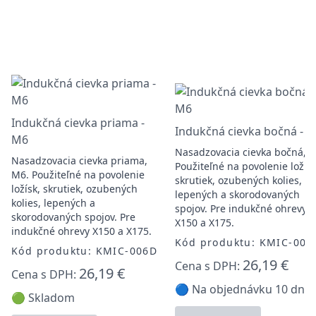
Indukčná cievka priama -
Indukčná cievka bočná - 
M6
Nasadzovacia cievka bočná, 
Nasadzovacia cievka priama,
Použiteľné na povolenie ložísk
M6. Použiteľné na povolenie
skrutiek, ozubených kolies,
ložísk, skrutiek, ozubených
lepených a skorodovaných
kolies, lepených a
spojov. Pre indukčné ohrevy
skorodovaných spojov. Pre
X150 a X175.
indukčné ohrevy X150 a X175.
Kód produktu: KMIC-006
Kód produktu: KMIC-006D
26,19 €
Cena s DPH:
26,19 €
Cena s DPH:
🔵 Na objednávku 10 dní
🟢 Skladom