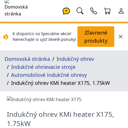
AI
Zľavnené
K dispozícii sú špeciálne akcie!
Nenechajte si ujsť skvelé ponuky!
produkty
Domovská stránka
Indukčný ohrev
Indukčné ohrievacie stroje
Automobilové indukčné ohrevy
Indukčný ohrev KMi heater X175, 1.75kW
Indukčný ohrev KMi heater X175,
1.75kW