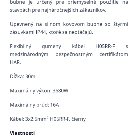
bubne je určený pre priemyselné použitie na
stavbách pre najnáročnejších zákazníkov.
Upevnený na silnom kovovom bubne so štyrmi
zásuvkami IP44, ktoré sa neotáčajú.
Flexibilný gumený kábel H05RR-F s
medzinárodným bezpečnostným certifikátom
HAR.
Dĺžka: 30m
Maximálny výkon: 3680W
Maximálny prúd: 16A
2
Kábel: 3x2,5mm
H05RR-F, čierny
Vlastnosti