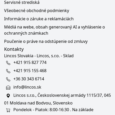
Servisné strediská
Všeobecné obchodné podmienky
Informácie o záruke a reklamáciách
Médiá na webe, obsah generovaný AI a vyhlásenie o
ochranných známkach
Poučenie o práve na odstúpenie od zmluvy
Kontakty
Lincos Slovakia - Lincos, s.r.o. - Sklad
+421 915 827 774
+421 915 155 468
+36 30 343 6714
info@lincos.sk
Lincos s.r.o., Československej armády 1115/37, 045
01 Moldava nad Bodvou, Slovensko
Pondelok - Piatok: 8:00-16:30 . Na základe