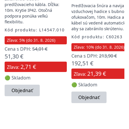
predlžovacieho kábla. Dĺžka:
Predlžovacia šnúra a navijak
10m. Krytie IP42. Otočná
vzduchovej hadice s bubnom 
podpora ponúka veľkú
ofukovačom, 10m. Hadica a
flexibilitu.
kábel sú vedené automaticky,
aby sa zabránilo skrúteniu.
Kód produktu: L14547.010
Kód produktu: C60263
Zľava: 5% (do 31. 8. 2026)
Zľava: 10% (do 31. 8. 2026)
Cena s DPH:
54,01 €
51,30 €
Cena s DPH:
213,90 €
192,51 €
2,71 €
Zľava:
21,39 €
Zľava:
🟢 Skladom
🟢 Skladom
Objednať
Objednať