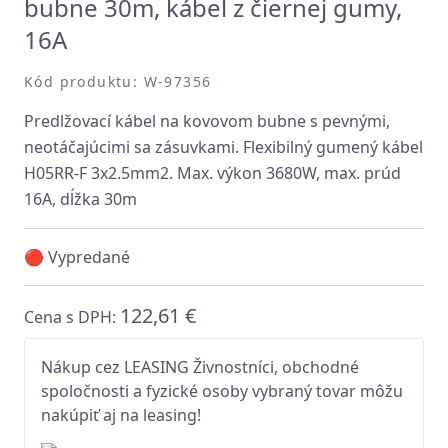
bubne 30m, kábel z čiernej gumy,
16A
Kód produktu: W-97356
Predlžovací kábel na kovovom bubne s pevnými,
neotáčajúcimi sa zásuvkami. Flexibilný gumený kábel
H05RR-F 3x2.5mm2. Max. výkon 3680W, max. prúd
16A, dĺžka 30m
🔴 Vypredané
122,61 €
Cena s DPH:
Nákup cez LEASING Živnostníci, obchodné
spoločnosti a fyzické osoby vybraný tovar môžu
nakúpiť aj na leasing!