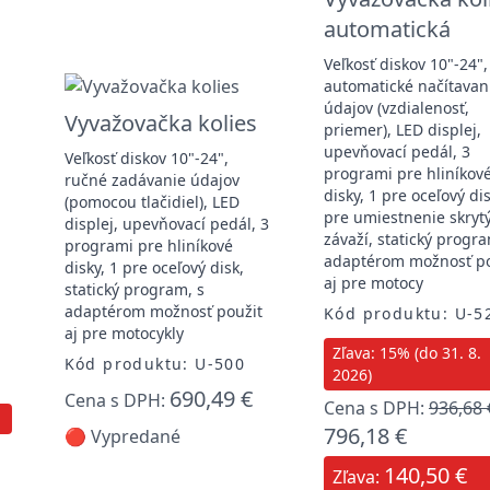
automatická
Veľkosť diskov 10"-24",
automatické načítavan
údajov (vzdialenosť,
Vyvažovačka kolies
priemer), LED displej,
upevňovací pedál, 3
Veľkosť diskov 10"-24",
programi pre hliníkov
ručné zadávanie údajov
disky, 1 pre oceľový dis
(pomocou tlačidiel), LED
pre umiestnenie skryt
displej, upevňovací pedál, 3
závaží, statický progra
programi pre hliníkové
adaptérom možnosť po
disky, 1 pre oceľový disk,
aj pre motocy
statický program, s
adaptérom možnosť použit
Kód produktu: U-5
aj pre motocykly
Zľava: 15% (do 31. 8.
Kód produktu: U-500
2026)
690,49 €
Cena s DPH:
Cena s DPH:
936,68 
796,18 €
🔴 Vypredané
140,50 €
Zľava: