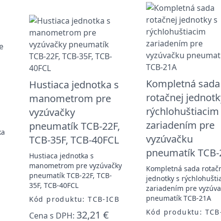
Kompletná sada
Hustiaca jednotka s
rotačnej jednotk
manometrom pre
rýchlohuštiacim
vyzúvačky
zariadením pre
pneumatík TCB-22F,
ka
vyzúvačku
TCB-35F, TCB-40FCL
pneumatík TCB-
-
Hustiaca jednotka s
manometrom pre vyzúvačky
Kompletná sada rotač
pneumatík TCB-22F, TCB-
jednotky s rýchlohušti
35F, TCB-40FCL
zariadením pre vyzúv
pneumatík TCB-21A
Kód produktu: TCB-ICB
Kód produktu: TCB
32,21 €
Cena s DPH: