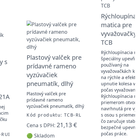
Rýchloupínac
matica pre
vyvažovačky k
TCB
Rýchloupínacia mat
Plastový valček pre
špeciálny upevňov
y s
prídavné rameno
používaný na
vyvažovačkách kol
vyzúvačiek
na rýchle a efektí
pneumatík, dlhý
upnutie kolesa voz
počas vyvažovania
Plastový valček pre
21A
Rýchloupínacia ma
prídavné rameno
priemerom otvoru
vyzúvačiek pneumatík, dlhý
nej
navrhnutá pre vyv
acim
Kód produktu: TCB-RL
s osou s priemer
ačku
čo zaručuje stabil
21,13 €
Cena s DPH:
bezpečné upevnen
počas práce.
-RUI
🟢 Skladom