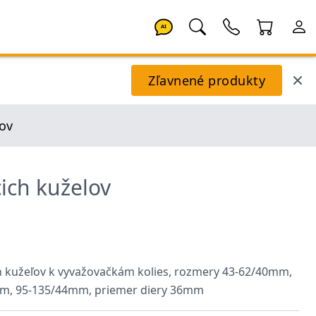
AI
Zľavnené produkty
lov
cich kuželov
ch kužeľov k vyvažovačkám kolies, rozmery 43-62/40mm,
m, 95-135/44mm, priemer diery 36mm