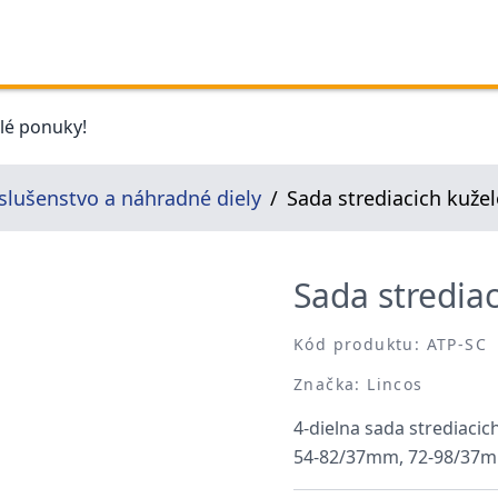
elé ponuky!
íslušenstvo a náhradné diely
Sada strediacich kuže
Sada stredia
Kód produktu: ATP-SC
Značka: Lincos
4-dielna sada strediaci
54-82/37mm, 72-98/37m