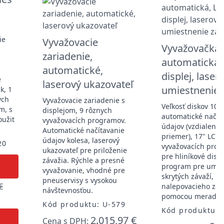
ie
Vyvažovacie
Vyvažovačka 
zariadenie,
automatická,
automatické,
displej, laser
é
laserový ukazovateľ
umiestnenie 
k, 1
ých
Vyvažovacie zariadenie s
Veľkosť diskov 10"-
m, s
displejom, 9 rôznych
automatické načít
užit
vyvažovacích programov.
údajov (vzdialenosť
Automatické načítavanie
priemer), 17" LCD d
údajov kolesa, laserový
20
vyvažovacích prog
ukazovateľ pre priloženie
pre hliníkové disky
závažia. Rýchle a presné
program pre umie
vyvažovanie, vhodné pre
skrytých závaží, m
pneuservisy s vysokou
€
nalepovacieho záv
návštevnosťou.
pomocou meradla 
Kód produktu: U-579
Kód produktu: 
2.015,97 €
Cena s DPH: