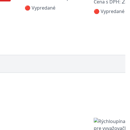
2.1
Cena s DPH:
🔴 Vypredané
🔴 Vypredané