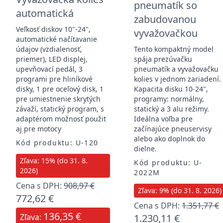
pneumatík so
automatická
zabudovanou
Veľkosť diskov 10"-24",
vyvažovačkou
automatické načítavanie
údajov (vzdialenosť,
Tento kompaktný model
priemer), LED displej,
spája prezúvačku
upevňovací pedál, 3
pneumatík a vyvažovačku
programi pre hliníkové
kolies v jednom zariadení.
disky, 1 pre oceľový disk, 1
Kapacita disku 10-24",
pre umiestnenie skrytých
programy: normálny,
závaží, statický program, s
statický a 3 alu režimy.
adaptérom možnosť použit
Ideálna voľba pre
aj pre motocy
začínajúce pneuservisy
alebo ako doplnok do
Kód produktu: U-120
dielne.
Zľava: 15% (do 31. 8.
Kód produktu: U-
2026)
2022M
Cena s DPH:
908,97 €
Zľava: 9% (do 31. 8. 2026)
772,62 €
Cena s DPH:
1.351,77 €
136,35 €
Zľava:
1.230,11 €