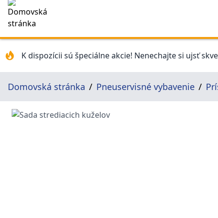
K dispozícii sú špeciálne akcie! Nenechajte si ujsť skv
Domovská stránka
Pneuservisné vybavenie
Pr