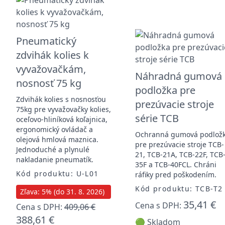
Pneumatický
zdvihák kolies k
vyvažovačkám,
Náhradná gumová
nosnosť 75 kg
podložka pre
Zdvihák kolies s nosnosťou
prezúvacie stroje
75kg pre vyvažovačky kolies,
série TCB
oceľovo-hliníková koľajnica,
ergonomický ovládač a
Ochranná gumová podlož
olejová hmlová maznica.
pre prezúvacie stroje TCB-
Jednoduché a plynulé
21, TCB-21A, TCB-22F, TCB
nakladanie pneumatík.
35F a TCB-40FCL. Chráni
Kód produktu: U-L01
ráfiky pred poškodením.
Kód produktu: TCB-T2
Zľava: 5% (do 31. 8. 2026)
35,41 €
Cena s DPH:
Cena s DPH:
409,06 €
388,61 €
🟢 Skladom