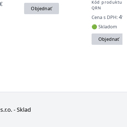
Kód produktu: 
€
QRN
Objednať
49,
Cena s DPH:
🟢 Skladom
Objednať
s.r.o. - Sklad