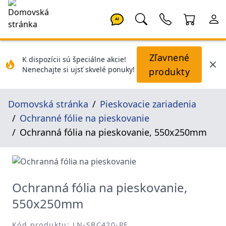
AI
Zľavnené
K dispozícii sú špeciálne akcie!
Nenechajte si ujsť skvelé ponuky!
produkty
Domovská stránka
Pieskovacie zariadenia
Ochranné fólie na pieskovanie
Ochranná fólia na pieskovanie, 550x250mm
Ochranná fólia na pieskovanie,
550x250mm
Kód produktu: LN-SBC420-PF