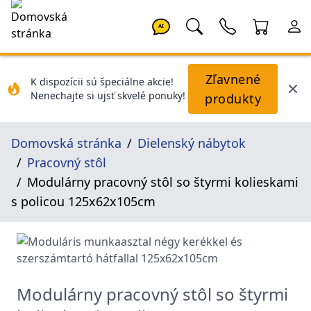
AI
Zľavnené
K dispozícii sú špeciálne akcie!
Nenechajte si ujsť skvelé ponuky!
produkty
Domovská stránka
Dielenský nábytok
Pracovný stôl
Modulárny pracovný stôl so štyrmi kolieskami
s policou 125x62x105cm
Modulárny pracovný stôl so štyrmi