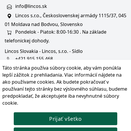
info@lincos.sk
Lincos s.r.o., Československej armády 1115/37, 045
01 Moldava nad Bodvou, Slovensko
Pondelok - Piatok: 8:00-16:30 . Na základe
telefonickej dohody.
Lincos Slovakia - Lincos, s.r.o. - Sídlo
+421 915 155 468
Táto stránka používa súbory cookie, aby vám ponúkla
+36/30 343 6714
lepší zážitok z prehliadania. Viac informácií nájdete na
bratislava@lincos.sk
ako používame cookies
. Ak budete pokračovať v
Lincos s.r.o., Rustaveliho 4, 831 06 Bratislava - m. č.
používaní tejto stránky bez výslovného súhlasu, budeme
Rača, Slovensko
predpokladať, že akceptujete iba nevyhnutné súbory
cookie.
Iba sídlo firmy
Prijať všetko