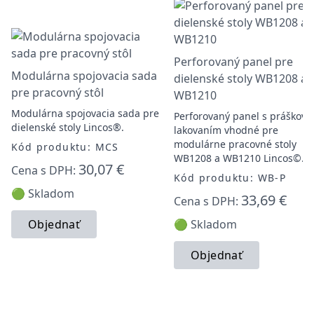
Perforovaný panel pre
Modulárna spojovacia sada
dielenské stoly WB1208 a
pre pracovný stôl
WB1210
Modulárna spojovacia sada pre
Perforovaný panel s práškov
dielenské stoly Lincos®.
lakovaním vhodné pre
modulárne pracovné stoly
Kód produktu: MCS
WB1208 a WB1210 Lincos©.
30,07 €
Cena s DPH:
Kód produktu: WB-P
🟢 Skladom
33,69 €
Cena s DPH:
Objednať
🟢 Skladom
Objednať