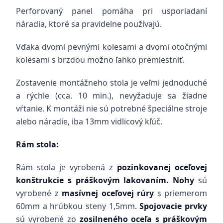
Perforovaný panel pomáha pri usporiadaní
náradia, ktoré sa pravidelne používajú.
Vďaka dvomi pevnými kolesami a dvomi otočnými
kolesami s brzdou možno ľahko premiestniť.
Zostavenie montážneho stola je veľmi jednoduché
a rýchle (cca. 10 min.), nevyžaduje sa žiadne
vŕtanie. K montáži nie sú potrebné špeciálne stroje
alebo náradie, iba 13mm vidlicový kľúč.
Rám stola:
Rám stola je vyrobená z
pozinkovanej oceľovej
konštrukcie s práškovým lakovaním. Nohy
sú
vyrobené z
masívnej oceľovej
rúry
s priemerom
60mm a hrúbkou steny 1,5mm.
Spojovacie prvky
sú vyrobené zo
zosilneného oceľa s práškovým