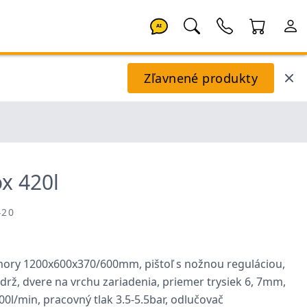
AI
Zľavnené produkty
ox 420l
420
ory 1200x600x370/600mm, pištoľ s nožnou reguláciou,
drž, dvere na vrchu zariadenia, priemer trysiek 6, 7mm,
0l/min, pracovný tlak 3.5-5.5bar, odlučovač