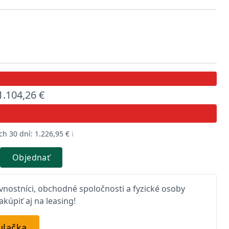
1.104,26 €
h 30 dní: 1.226,95 €
ℹ️
Objednať
nostníci, obchodné spoločnosti a fyzické osoby
kúpiť aj na leasing!
ulačka