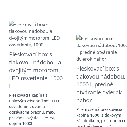
Pieskovací box s
tlakovou nádobou a
Pieskovací box s
dvojitým motorom,
tlakovou nádobou,
LED osvetlenie, 1000
1000 l, predné
l
otváranie dvierok
Pieskovacia kabína s
nahor
tlakovým zásobníkom, LED
osvetlením, dvoma
Priemyselná pieskovacia
odsávačmi prachu, max.
kabína 1000l s tlakovým
prevádzkový tlak 125PSI,
zásobníkom, prístupom ce
objem 1000l.
predné dvere, LED