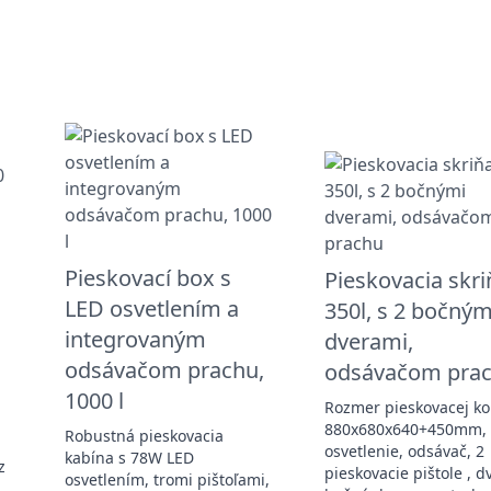
Pieskovací box s
Pieskovacia skri
LED osvetlením a
350l, s 2 bočným
integrovaným
dverami,
odsávačom prachu,
odsávačom pra
1000 l
Rozmer pieskovacej k
880x680x640+450mm,
Robustná pieskovacia
osvetlenie, odsávač, 2
kabína s 78W LED
z
pieskovacie pištole , d
osvetlením, tromi pištoľami,