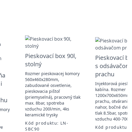
Pieskovací box 90l,
Pieskovací bo
stolný
s odsávačom
prachu
Rozmer pieskovacej komory
ňa
560x460x280mm,
i
Injektorová piesko
zabudované osvetlenie,
kabína. Rozmer k
pieskovacia pištoľ
1200x700x650mm,
(priemyselná), pracovný tlak
chu
prachu, otváranie 
max. 8bar, spotreba
nahor, bočné dvier
vzduchu 200l/min, 4ks
omory
tlak 8.5bar, spotre
keramické trysky
vzduchu 400-700l
Kód produktu: LN-
ve
Kód produktu: 
SBC90