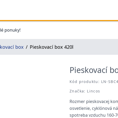
elé ponuky!
kovací box
Pieskovací box 420l
Pieskovací b
Kód produktu: LN-SBC
Značka: Lincos
Rozmer pieskovacej kom
osvetlenie, cyklónová ná
spotreba vzduchu 160-70