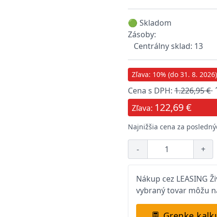
🟢 Skladom
Zásoby:
Centrálny sklad: 13
Zľava: 10% (do 31. 8. 2026)
Cena s DPH:
1.226,95 €
122,69 €
Zľava:
Najnižšia cena za poslednýc
-
+
Nákup cez LEASING Živ
vybraný tovar môžu na
Grenke kalk