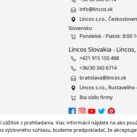
info@lincos.sk
Lincos s.r.o., Českoslov
Slovensko
Pondelok - Piatok: 8:00-1
Lincos Slovakia - Lincos, s
+421 915 155 468
+36/30 343 6714
bratislava@lincos.sk
Lincos s.r.o., Rustaveliho
Iba sídlo firmy
hranných známkach
 zážitok z prehliadania. Viac informácií nájdete na
ako pou
bez výslovného súhlasu, budeme predpokladať, že akceptuje