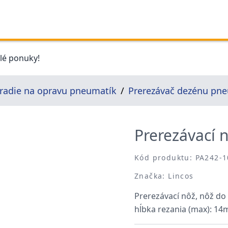
elé ponuky!
radie na opravu pneumatík
Prerezávač dezénu pn
Prerezávací 
Kód produktu: PA242-
Značka: Lincos
Prerezávací nôž, nôž do
hĺbka rezania (max): 1