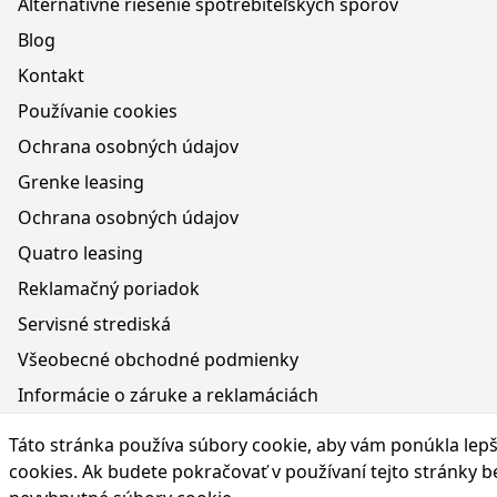
Alternatívne riešenie spotrebiteľských sporov
Blog
Kontakt
Používanie cookies
Ochrana osobných údajov
Grenke leasing
Ochrana osobných údajov
Quatro leasing
Reklamačný poriadok
Servisné strediská
Všeobecné obchodné podmienky
Informácie o záruke a reklamáciách
Médiá na webe, obsah generovaný AI a vyhlásenie o oc
Táto stránka používa súbory cookie, aby vám ponúkla lepší
Poučenie o práve na odstúpenie od zmluvy
cookies
. Ak budete pokračovať v používaní tejto stránky 