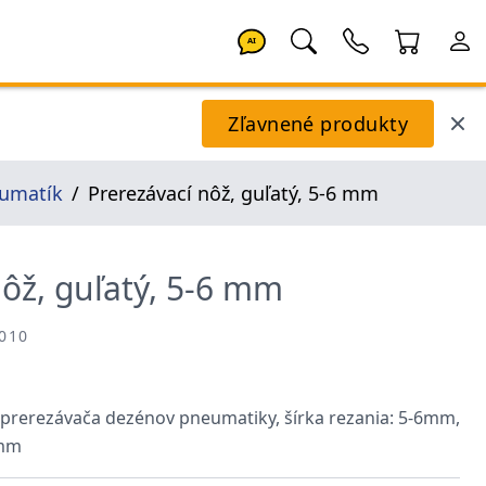
AI
Zľavnené produkty
eumatík
Prerezávací nôž, guľatý, 5-6 mm
nôž, guľatý, 5-6 mm
1010
 prerezávača dezénov pneumatiky, šírka rezania: 5-6mm,
4mm