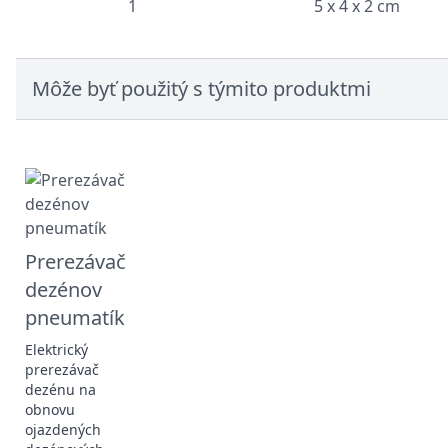
1
5 x 4 x 2 cm
Môže byť použitý s týmito produktmi
Prerezávač
dezénov
pneumatík
Elektrický
prerezávač
dezénu na
obnovu
ojazdených