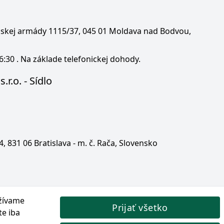
enskej armády 1115/37, 045 01 Moldava nad Bodvou,
6:30 . Na základe telefonickej dohody.
.r.o. - Sídlo
 4, 831 06 Bratislava - m. č. Rača, Slovensko
žívame
Prijať všetko
te iba