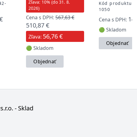
Zľava: 10% (do 31. 8.
42-
Kód produktu: 
2026)
1050
Cena s DPH:
567,63 €
€
14,
Cena s DPH:
510,87 €
🟢 Skladom
56,76 €
Zľava:
Objednať
🟢 Skladom
Objednať
s.r.o. - Sklad