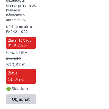
dezénových
drážok pneumatík
hlavne u
nákladných
automobilov
Kód produktu:
PA242-1002
Zľava: 10% (do
31. 8. 2026)
Cena s DPH:
567,63 €
510,87 €
Zľava:
56,76 €
🟢 Skladom
Objednať