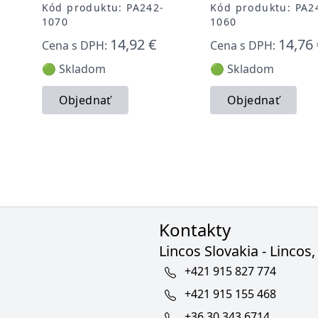
Kód produktu: PA242-
Kód produktu: PA2
1070
1060
14,92 €
14,76 
Cena s DPH:
Cena s DPH:
🟢 Skladom
🟢 Skladom
Objednať
Objednať
Kontakty
Lincos Slovakia - Lincos, 
+421 915 827 774
+421 915 155 468
+36 30 343 6714