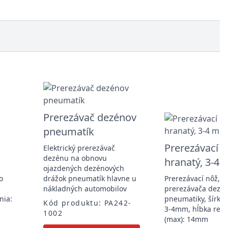
Prerezávač dezénov
pneumatík
Prerezávací n
Elektrický prerezávač
dezénu na obnovu
hranatý, 3-4
ojazdených dezénových
o
drážok pneumatík hlavne u
Prerezávací nôž, n
nákladných automobilov
prerezávača dezé
nia:
pneumatiky, šírka 
Kód produktu: PA242-
3-4mm, hĺbka reza
1002
(max): 14mm