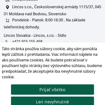
Lincos s.r.o., Československej armády 1115/37, 045
01 Moldava nad Bodvou, Slovensko
Pondelok - Piatok: 8:00-16:30 . Na základe
telefonickej dohody.
Lincos Slovakia - Lincos, s.r.o. - Sídlo
+421 915 155 468
Táto stránka používa súbory cookie, aby vám ponúkla
+36/30 343 6714
lepší zážitok z prehliadania. Viac informácií nájdete na
bratislava@lincos.sk
ako používame cookies
. Ak budete pokračovať v
Lincos s.r.o., Rustaveliho 4, 831 06 Bratislava - m. č.
používaní tejto stránky bez výslovného súhlasu, budeme
Rača, Slovensko
predpokladať, že akceptujete iba nevyhnutné súbory
cookie.
Iba sídlo firmy
Prijať všetko
© Copyright 2026 Lincos s.r.o., všetky práva vyhradené.
Len nevyhnutné