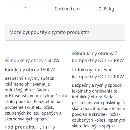
1
0 x 0 x 0 cm
0.09 kg
Môže byť použitý s týmito produktmi
Indukčný ohrev 1500W
Indukčný ohrievač
kompaktný DCI-12 PKW
Bezpečný a rýchly spôsob
lokálneho ohrievania je
Bezpečný a rýchly spôsob
indukčný ohrev. Sada s
lokálneho ohrievania je
príslušenstvom poskytuje širokú
indukčný ohrev. Sada s
škálu použitia. Použiteľné na
príslušenstvom poskytuje šir
povolenie skrutiek, ložísk,
škálu použitia. Použiteľné na
ozubených kolies, lepených a
povolenie skrutiek, ložísk,
skorodovaných spojov.
ozubených kolies, lepených a
skorodovaných spojov.
Kód produktu: DHI-15