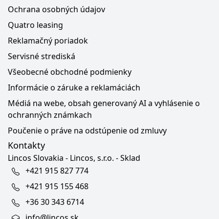
Ochrana osobných údajov
Quatro leasing
Reklamačný poriadok
Servisné strediská
Všeobecné obchodné podmienky
Informácie o záruke a reklamáciách
Médiá na webe, obsah generovaný AI a vyhlásenie o
ochranných známkach
Poučenie o práve na odstúpenie od zmluvy
Kontakty
Lincos Slovakia - Lincos, s.r.o. - Sklad
+421 915 827 774
+421 915 155 468
+36 30 343 6714
info@lincos.sk