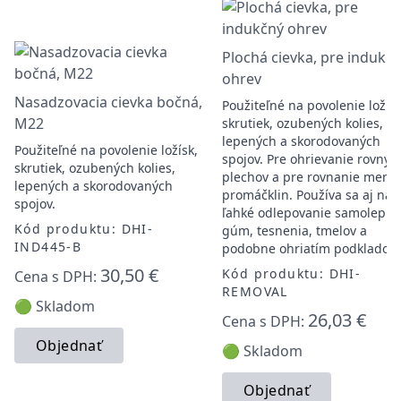
Plochá cievka, pre indukč
ohrev
Nasadzovacia cievka bočná,
Použiteľné na povolenie ložísk
M22
skrutiek, ozubených kolies,
lepených a skorodovaných
Použiteľné na povolenie ložísk,
spojov. Pre ohrievanie rovnýc
skrutiek, ozubených kolies,
plechov a pre rovnanie menš
lepených a skorodovaných
promáčklin. Používa sa aj na
spojov.
ľahké odlepovanie samolepiek
Kód produktu: DHI-
gúm, tesnenia, tmelov a
IND445-B
podobne ohriatím podklado
30,50 €
Kód produktu: DHI-
Cena s DPH:
REMOVAL
🟢 Skladom
26,03 €
Cena s DPH:
Objednať
🟢 Skladom
Objednať