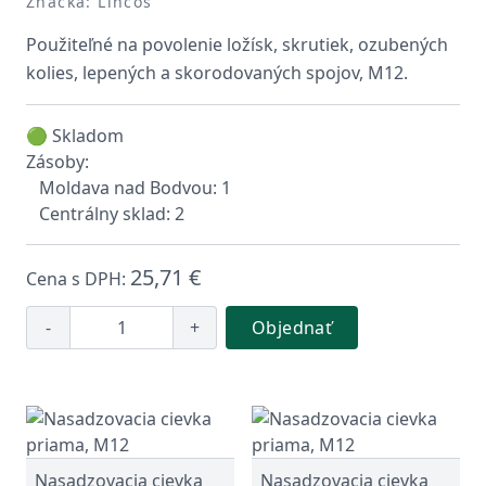
Značka: Lincos
Použiteľné na povolenie ložísk, skrutiek, ozubených
kolies, lepených a skorodovaných spojov, M12.
🟢 Skladom
Zásoby:
Moldava nad Bodvou: 1
Centrálny sklad: 2
25,71 €
Cena s DPH:
-
+
Objednať
Nasadzovacia cievka
Nasadzovacia cievka