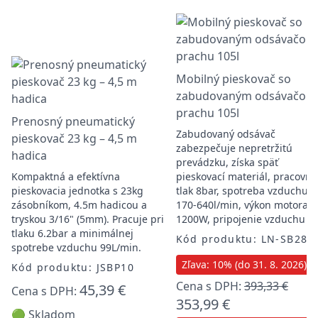
Mobilný pieskovač so
zabudovaným odsávačom
prachu 105l
Prenosný pneumatický
Zabudovaný odsávač
pieskovač 23 kg – 4,5 m
zabezpečuje nepretržitú
hadica
prevádzku, získa späť
Kompaktná a efektívna
pieskovací materiál, pracovný
pieskovacia jednotka s 23kg
tlak 8bar, spotreba vzduchu
zásobníkom, 4.5m hadicou a
170-640l/min, výkon motora
tryskou 3/16" (5mm). Pracuje pri
1200W, pripojenie vzduchu 1/
tlaku 6.2bar a minimálnej
Kód produktu: LN-SB28
spotrebe vzduchu 99L/min.
Zľava: 10% (do 31. 8. 2026)
Kód produktu: JSBP10
Cena s DPH:
393,33 €
45,39 €
Cena s DPH:
353,99 €
🟢 Skladom