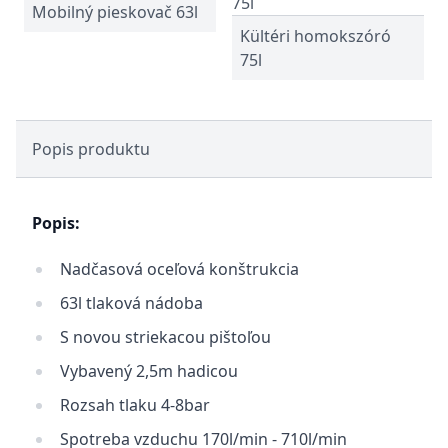
Mobilný pieskovač 63l
Kültéri homokszóró
75l
Popis produktu
Popis:
Nadčasová oceľová konštrukcia
63l tlaková nádoba
S novou striekacou pištoľou
Vybavený 2,5m hadicou
Rozsah tlaku 4-8bar
Spotreba vzduchu 170l/min - 710l/min