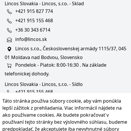
Lincos Slovakia - Lincos, s.r.o. - Sklad
+421 915 827 774
+421 915 155 468
+36 30 343 6714
info@lincos.sk
Lincos s.r.o., Československej armády 1115/37, 045
01 Moldava nad Bodvou, Slovensko
Pondelok - Piatok: 8:00-16:30 . Na základe
telefonickej dohody.
Lincos Slovakia - Lincos, s.r.o. - Sídlo
+421 915 155 468
Táto stránka používa súbory cookie, aby vám ponúkla
+36/30 343 6714
lepší zážitok z prehliadania. Viac informácií nájdete na
bratislava@lincos.sk
ako používame cookies
. Ak budete pokračovať v
Lincos s.r.o., Rustaveliho 4, 831 06 Bratislava - m. č.
používaní tejto stránky bez výslovného súhlasu, budeme
Rača, Slovensko
predpokladať, že akceptujete iba nevyhnutné súbory