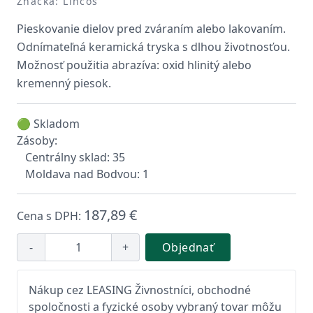
Značka: Lincos
Pieskovanie dielov pred zváraním alebo lakovaním.
Odnímateľná keramická tryska s dlhou životnosťou.
Možnosť použitia abrazíva: oxid hlinitý alebo
kremenný piesok.
🟢 Skladom
Zásoby:
Centrálny sklad: 35
Moldava nad Bodvou: 1
187,89 €
Cena s DPH:
-
+
Objednať
Nákup cez LEASING Živnostníci, obchodné
spoločnosti a fyzické osoby vybraný tovar môžu