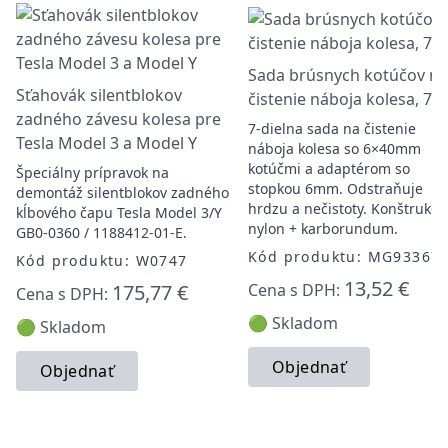
Sada brúsnych kotúčov na
Sťahovák silentblokov
čistenie náboja kolesa, 7k
zadného závesu kolesa pre
7-dielna sada na čistenie
Tesla Model 3 a Model Y
náboja kolesa so 6×40mm
kotúčmi a adaptérom so
Špeciálny prípravok na
stopkou 6mm. Odstraňuje
demontáž silentblokov zadného
hrdzu a nečistoty. Konštrukcia
kĺbového čapu Tesla Model 3/Y
nylon + karborundum.
GB0-0360 / 1188412-01-E.
Kód produktu: MG93367
Kód produktu: W0747
13,52 €
175,77 €
Cena s DPH:
Cena s DPH:
🟢 Skladom
🟢 Skladom
Objednať
Objednať