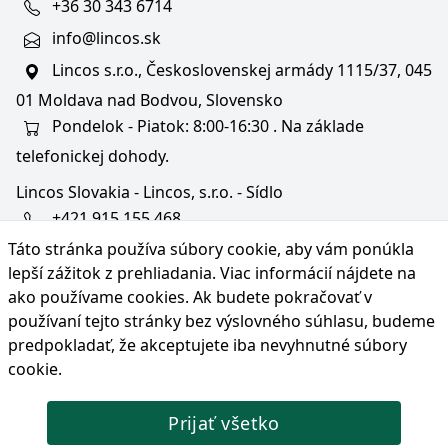
+36 30 343 6714
info@lincos.sk
Lincos s.r.o., Československej armády 1115/37, 045
01 Moldava nad Bodvou, Slovensko
Pondelok - Piatok: 8:00-16:30 . Na základe
telefonickej dohody.
Lincos Slovakia - Lincos, s.r.o. - Sídlo
+421 915 155 468
Táto stránka používa súbory cookie, aby vám ponúkla
+36/30 343 6714
lepší zážitok z prehliadania. Viac informácií nájdete na
bratislava@lincos.sk
ako používame cookies
. Ak budete pokračovať v
Lincos s.r.o., Rustaveliho 4, 831 06 Bratislava - m. č.
používaní tejto stránky bez výslovného súhlasu, budeme
Rača, Slovensko
predpokladať, že akceptujete iba nevyhnutné súbory
cookie.
Iba sídlo firmy
Prijať všetko