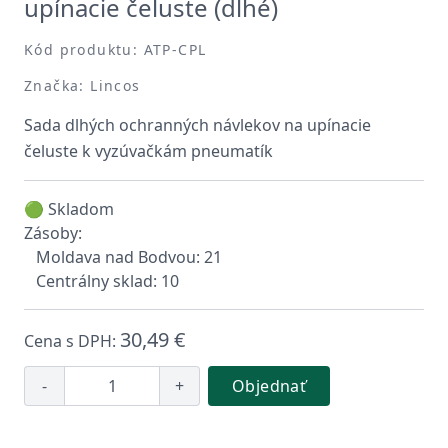
upínacie čeluste (dlhé)
Kód produktu: ATP-CPL
Značka: Lincos
Sada dlhých ochranných návlekov na upínacie
čeluste k vyzúvačkám pneumatík
🟢 Skladom
Zásoby:
Moldava nad Bodvou: 21
Centrálny sklad: 10
30,49 €
Cena s DPH:
-
+
Objednať