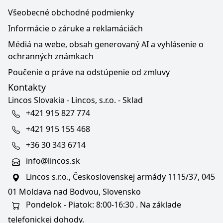
Všeobecné obchodné podmienky
Informácie o záruke a reklamáciách
Médiá na webe, obsah generovaný AI a vyhlásenie o
ochranných známkach
Poučenie o práve na odstúpenie od zmluvy
Kontakty
Lincos Slovakia - Lincos, s.r.o. - Sklad
+421 915 827 774
+421 915 155 468
+36 30 343 6714
info@lincos.sk
Lincos s.r.o., Československej armády 1115/37, 045
01 Moldava nad Bodvou, Slovensko
Pondelok - Piatok: 8:00-16:30 . Na základe
telefonickej dohody.