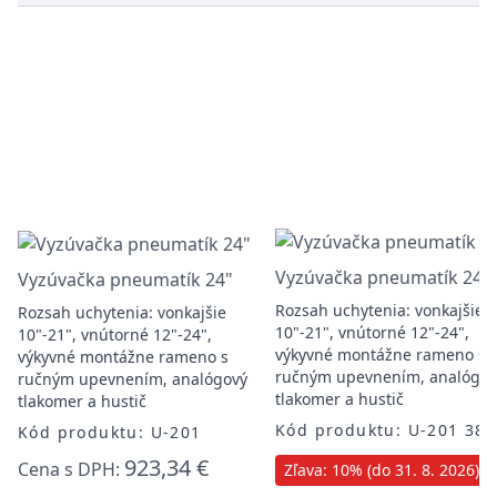
Vyzúvačka pneumatík 24"
Vyzúvačka pneumatík 24"
Rozsah uchytenia: vonkajšie
Rozsah uchytenia: vonkajšie
10"-21", vnútorné 12"-24",
10"-21", vnútorné 12"-24",
výkyvné montážne rameno s
výkyvné montážne rameno s
ručným upevnením, analógov
ručným upevnením, analógový
tlakomer a hustič
tlakomer a hustič
Kód produktu: U-201 380
Kód produktu: U-201
923,34 €
Cena s DPH:
Zľava: 10% (do 31. 8. 2026)