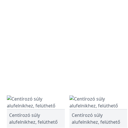
Centírozó súly
Centírozó súly
alufelnikhez, felüthető
alufelnikhez, felüthető