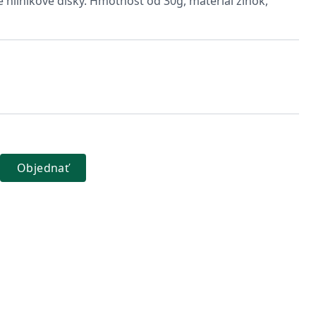
 hliníkové disky. Hmotnosť od 30g, materiál zinok,
Objednať