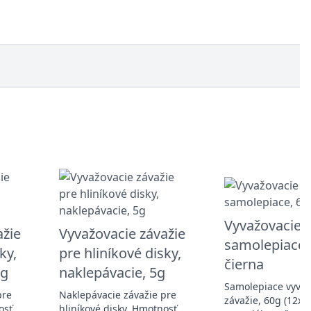
Vyvažovacie z
ažie
Vyvažovacie závažie
samolepiace,
ky,
pre hliníkové disky,
čierna
0g
naklepávacie, 5g
Samolepiace vyvaž
pre
Naklepávacie závažie pre
závažie, 60g (12x5g
osť
hliníkové disky. Hmotnosť