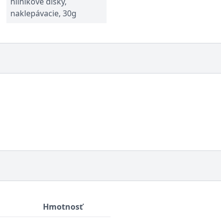
hliníkové disky,
naklepávacie, 30g
Hmotnosť