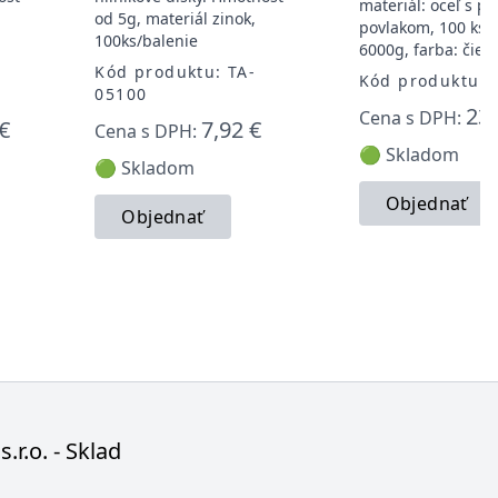
materiál: oceľ s p
,
od 5g, materiál zinok,
povlakom, 100 ks/b
100ks/balenie
6000g, farba: čier
Kód produktu: TA-
Kód produktu: 
05100
23,
Cena s DPH:
€
7,92 €
Cena s DPH:
🟢 Skladom
🟢 Skladom
Objednať
Objednať
s.r.o. - Sklad