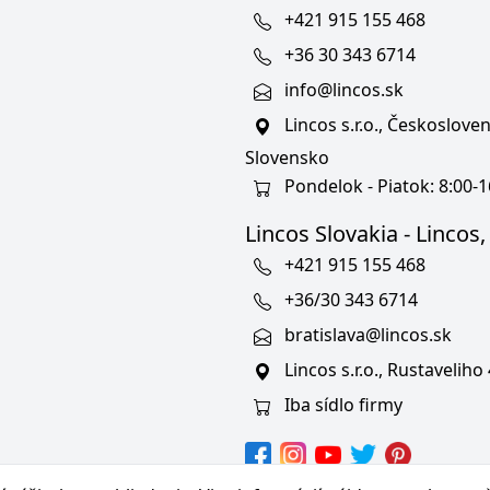
+421 915 155 468
+36 30 343 6714
info@lincos.sk
Lincos s.r.o., Českoslov
Slovensko
Pondelok - Piatok: 8:00-1
Lincos Slovakia - Lincos, s
+421 915 155 468
+36/30 343 6714
bratislava@lincos.sk
Lincos s.r.o., Rustaveliho
Iba sídlo firmy
hranných známkach