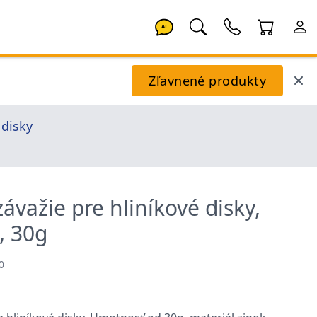
AI
Zľavnené produkty
 disky
ávažie pre hliníkové disky,
, 30g
0