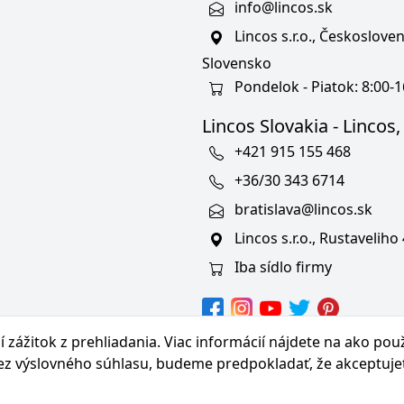
info@lincos.sk
Lincos s.r.o., Českoslov
Slovensko
Pondelok - Piatok: 8:00-1
Lincos Slovakia - Lincos, s
+421 915 155 468
+36/30 343 6714
bratislava@lincos.sk
Lincos s.r.o., Rustaveliho
Iba sídlo firmy
hranných známkach
 zážitok z prehliadania. Viac informácií nájdete na
ako pou
bez výslovného súhlasu, budeme predpokladať, že akceptuje
© Copyright 2026 Lincos s.r.o., všetky práva vyhradené.