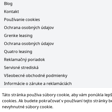
Blog
Kontakt
Používanie cookies
Ochrana osobných údajov
Grenke leasing
Ochrana osobných údajov
Quatro leasing
Reklamačný poriadok
Servisné strediská
Všeobecné obchodné podmienky
Informácie o záruke a reklamáciách
Médiá na webe, obsah generovaný AI a vyhlásenie o oc
Táto stránka používa súbory cookie, aby vám ponúkla lepší
Poučenie o práve na odstúpenie od zmluvy
cookies
. Ak budete pokračovať v používaní tejto stránky 
nevyhnutné súbory cookie.