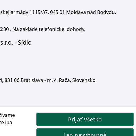
enskej armády 1115/37, 045 01 Moldava nad Bodvou,
6:30 . Na základe telefonickej dohody.
.r.o. - Sídlo
 4, 831 06 Bratislava - m. č. Rača, Slovensko
žívame
Prijať všetko
te iba
Len nevyhnutné