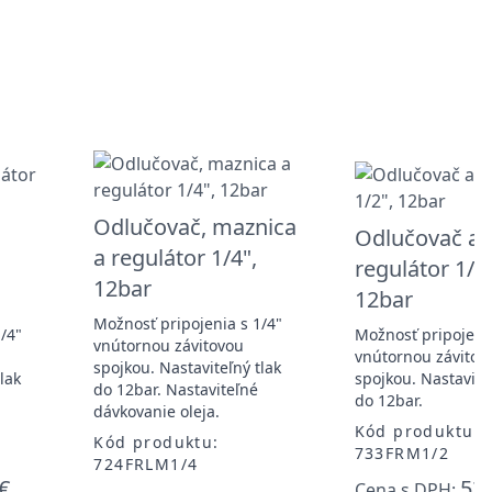
Odlučovač, maznica
Odlučovač a
a regulátor 1/4",
regulátor 1/2"
12bar
12bar
Možnosť pripojenia s 1/4"
/4"
Možnosť pripojenia
vnútornou závitovou
vnútornou závitov
spojkou. Nastaviteľný tlak
lak
spojkou. Nastaviteľ
do 12bar. Nastaviteľné
do 12bar.
dávkovanie oleja.
Kód produktu:
Kód produktu:
733FRM1/2
724FRLM1/4
€
52,
Cena s DPH: