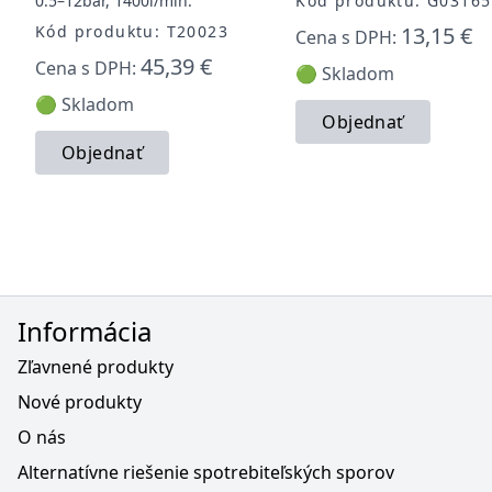
0.5–12bar, 1400l/min.
Kód produktu: G03165
Kód produktu: T20023
13,15 €
Cena s DPH:
45,39 €
Cena s DPH:
🟢 Skladom
🟢 Skladom
Objednať
Objednať
Informácia
Zľavnené produkty
Nové produkty
O nás
Alternatívne riešenie spotrebiteľských sporov