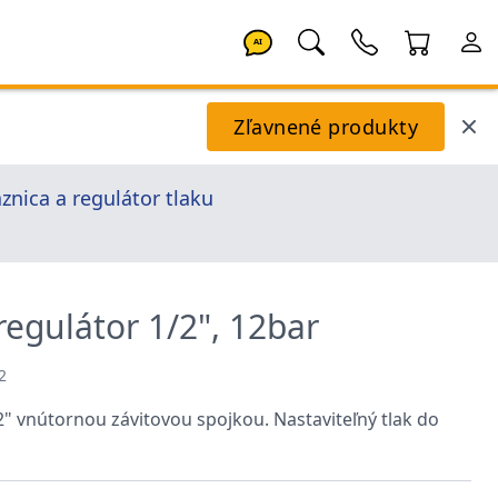
AI
Zľavnené produkty
nica a regulátor tlaku
regulátor 1/2", 12bar
2
2" vnútornou závitovou spojkou. Nastaviteľný tlak do