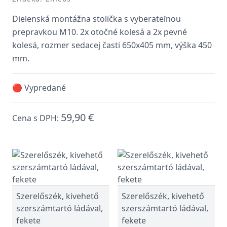
Dielenská montážna stolička s vyberateľnou
prepravkou M10. 2x otočné kolesá a 2x pevné
kolesá, rozmer sedacej časti 650x405 mm, výška 450
mm.
🔴 Vypredané
59,90 €
Cena s DPH:
Szerelőszék, kivehető
Szerelőszék, kivehető
szerszámtartó ládával,
szerszámtartó ládával,
fekete
fekete