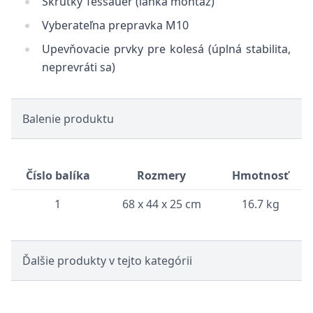
Skrutky Tessauer (ľahká montáž)
V
yberateľna prepravka M10
Upevňovacie prvky pre kolesá (úplná stabilita,
neprevráti sa)
Balenie produktu
Číslo balíka
Rozmery
Hmotnosť
1
68 x 44 x 25 cm
16.7 kg
Ďalšie produkty v tejto kategórii