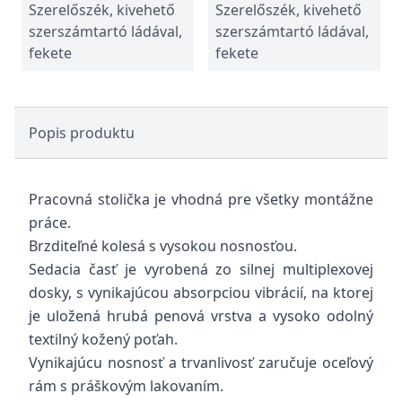
Szerelőszék, kivehető
Szerelőszék, kivehető
szerszámtartó ládával,
szerszámtartó ládával,
fekete
fekete
Popis produktu
Pracovná stolička je vhodná pre všetky montážne
práce.
Brzditeľné kolesá s vysokou nosnosťou.
Sedacia časť je vyrobená zo silnej multiplexovej
dosky, s vynikajúcou absorpciou vibrácií, na ktorej
je uložená hrubá penová vrstva a vysoko odolný
textilný kožený poťah.
Vynikajúcu nosnosť a trvanlivosť zaručuje oceľový
rám s práškovým lakovaním.