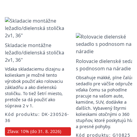
Skladacie montážne
ležadlo/dielenská stolička
2v1, 36"
Rolovacie dielenské sedad
s podnosom na náradie
Vďaka skladaciemu dizajnu a
kolieskam je možné tento
Obsahuje mäkké, plne čalún
výrobok použiť ako rolovaciu
sedadlo pre väčšie odpruženi
základňu a ako dielenskú
vďaka čomu sa pohodlne
stoličku. To tiež šetrí miesto,
pracuje na vašom aute,
pretože sa dá použiť ako
kamióne, SUV, dodávke a
súprava 2 v 1.
ďalších. Vybavený štyrmi
Kód produktu: DK-230526-
kolieskami otočnými o 360
36
stupňov, ktoré poskytujú hlad
a presné pohyby.
Zľava: 10% (do 31. 8. 2026)
Kód produktu: G10825