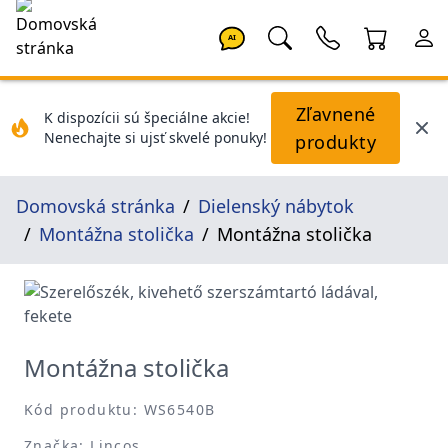
AI
Zľavnené
K dispozícii sú špeciálne akcie!
Nenechajte si ujsť skvelé ponuky!
produkty
Domovská stránka
Dielenský nábytok
Montážna stolička
Montážna stolička
Montážna stolička
Kód produktu: WS6540B
Značka: Lincos