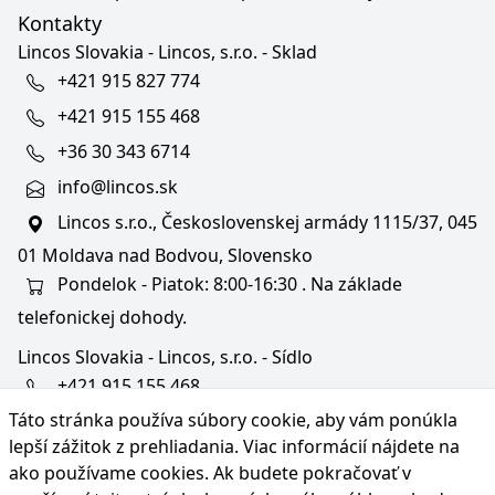
Kontakty
Lincos Slovakia - Lincos, s.r.o. - Sklad
+421 915 827 774
+421 915 155 468
+36 30 343 6714
info@lincos.sk
Lincos s.r.o., Československej armády 1115/37, 045
01 Moldava nad Bodvou, Slovensko
Pondelok - Piatok: 8:00-16:30 . Na základe
telefonickej dohody.
Lincos Slovakia - Lincos, s.r.o. - Sídlo
+421 915 155 468
Táto stránka používa súbory cookie, aby vám ponúkla
+36/30 343 6714
lepší zážitok z prehliadania. Viac informácií nájdete na
bratislava@lincos.sk
ako používame cookies
. Ak budete pokračovať v
Lincos s.r.o., Rustaveliho 4, 831 06 Bratislava - m. č.