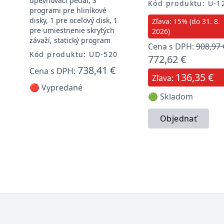
upevňovací pedál, 3
Kód produktu: U-1
programi pre hliníkové
disky, 1 pre oceľový disk, 1
Zľava: 15% (do 31. 8.
pre umiestnenie skrytých
2026)
závaží, statický program
Cena s DPH:
908,97 
Kód produktu: UD-520
772,62 €
738,41 €
Cena s DPH:
136,35 €
Zľava:
🔴 Vypredané
🟢 Skladom
Objednať