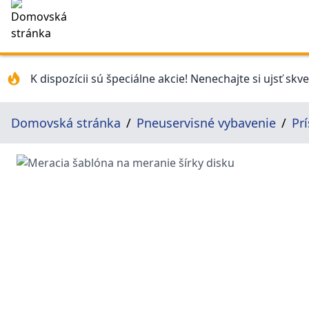
K dispozícii sú špeciálne akcie! Nenechajte si ujsť skv
Domovská stránka
Pneuservisné vybavenie
Pr