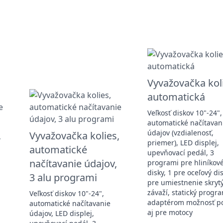
Vyvažovačka kol
automatická
Veľkosť diskov 10"-24",
automatické načítavan
údajov (vzdialenosť,
,
Vyvažovačka kolies,
priemer), LED displej,
automatické
upevňovací pedál, 3
načítavanie údajov,
programi pre hliníkov
disky, 1 pre oceľový dis
3 alu programi
pre umiestnenie skryt
závaží, statický progra
Veľkosť diskov 10"-24",
adaptérom možnosť po
automatické načítavanie
aj pre motocy
údajov, LED displej,