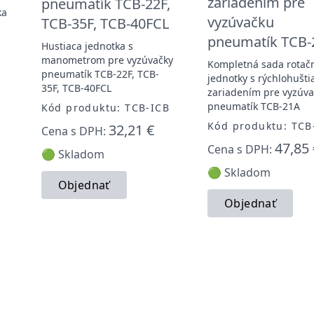
zariadením pre
pneumatík TCB-22F,
ka
vyzúvačku
TCB-35F, TCB-40FCL
pneumatík TCB-
-
Hustiaca jednotka s
manometrom pre vyzúvačky
Kompletná sada rotač
pneumatík TCB-22F, TCB-
jednotky s rýchlohušti
35F, TCB-40FCL
zariadením pre vyzúv
pneumatík TCB-21A
Kód produktu: TCB-ICB
Kód produktu: TCB
32,21 €
Cena s DPH:
47,85 
Cena s DPH:
🟢 Skladom
🟢 Skladom
Objednať
Objednať