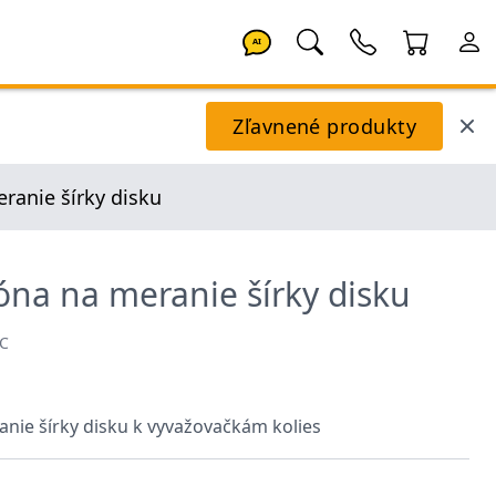
AI
Zľavnené produkty
ranie šírky disku
óna na meranie šírky disku
WC
nie šírky disku k vyvažovačkám kolies