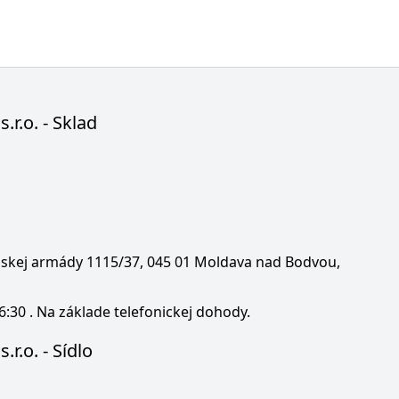
s.r.o. - Sklad
enskej armády 1115/37, 045 01 Moldava nad Bodvou,
6:30 . Na základe telefonickej dohody.
.r.o. - Sídlo