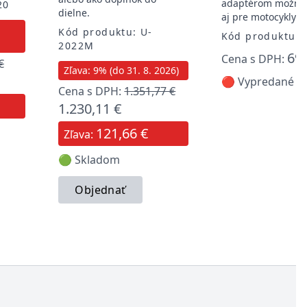
adaptérom možnos
20
dielne.
aj pre motocykly
Kód produktu: U-
Kód produktu: 
2022M
690
Cena s DPH:
€
Zľava: 9% (do 31. 8. 2026)
🔴 Vypredané
Cena s DPH:
1.351,77 €
1.230,11 €
121,66 €
Zľava:
🟢 Skladom
Objednať