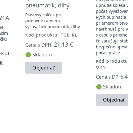
pneumatík, dlhý
upnutie kolesa voz
počas vyvažovania
Plastový valček pre
21A
Rýchloupínacia ma
prídavné rameno
priemerom otvoru
vyzúvačiek pneumatík, dlhý
nej
navrhnutá pre vyv
acim
Kód produktu: TCB-RL
s osou s priemer
ačku
čo zaručuje stabil
21,13 €
Cena s DPH:
bezpečné upevnen
počas práce.
-RUI
🟢 Skladom
Kód produktu: 
€
QRN
Objednať
49,
Cena s DPH:
🟢 Skladom
Objednať