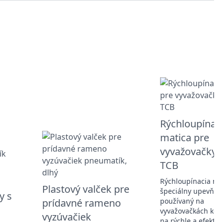
Rýchloupínac
matica pre
vyvažovačky k
TCB
Rýchloupínacia mat
Plastový valček pre
špeciálny upevňov
y s
prídavné rameno
používaný na
vyvažovačkách kol
vyzúvačiek
na rýchle a efektí