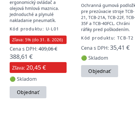
ergonomický ovládač a
Ochranná gumová podlož
olejová hmlová maznica.
pre prezúvacie stroje TCB-
Jednoduché a plynulé
21, TCB-21A, TCB-22F, TCB
nakladanie pneumatík.
35F a TCB-40FCL. Chráni
Kód produktu: U-L01
ráfiky pred poškodením.
Kód produktu: TCB-T2
Zľava: 5% (do 31. 8. 2026)
35,41 €
Cena s DPH:
Cena s DPH:
409,06 €
388,61 €
🟢 Skladom
20,45 €
Zľava:
Objednať
🟢 Skladom
Objednať