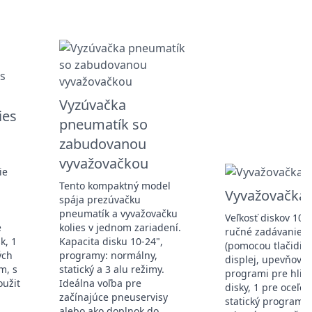
Vyzúvačka
ies
pneumatík so
zabudovanou
vyvažovačkou
ie
Tento kompaktný model
Vyvažovačka 
spája prezúvačku
pneumatík a vyvažovačku
Veľkosť diskov 10"-
é
kolies v jednom zariadení.
ručné zadávanie ú
k, 1
Kapacita disku 10-24",
(pomocou tlačidiel
ých
programy: normálny,
displej, upevňovac
m, s
statický a 3 alu režimy.
programi pre hlin
užit
Ideálna voľba pre
disky, 1 pre oceľov
začínajúce pneuservisy
statický program, 
alebo ako doplnok do