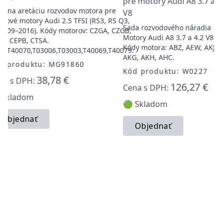
pre motory Audi A8 3.7 a 4
a na aretáciu rozvodov motora pre
V8
azové motory Audi 2.5 TFSI (RS3, RS Q3,
Sada rozvodového náradia
2009–2016). Kódy motorov: CZGA, CZGB,
Motory Audi A8 3.7 a 4.2 V8.
A, CEPB, CTSA.
Kódy motora: ABZ, AEW, AKJ,
M:T40070,T03006,T03003,T40069,T40079.
AKG, AKH, AHC.
d produktu: MG91860
Kód produktu: W0227
38,78 €
na s DPH:
126,27 €
Cena s DPH:
 Skladom
🟢 Skladom
Objednať
Objednať