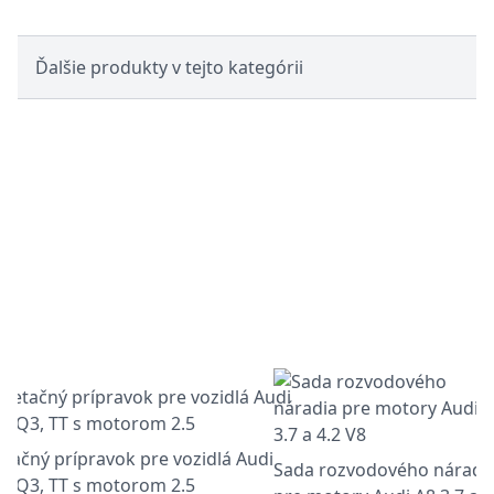
Ďalšie produkty v tejto kategórii
etačný prípravok pre vozidlá Audi
Sada rozvodového náradi
3, Q3, TT s motorom 2.5