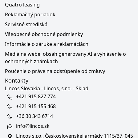
Quatro leasing
Reklamačný poriadok
Servisné strediská
Všeobecné obchodné podmienky
Informácie o záruke a reklamáciách
Médiá na webe, obsah generovaný AI a vyhlásenie o
ochranných známkach
Poučenie o práve na odstúpenie od zmluvy
Kontakty
Lincos Slovakia - Lincos, s.r.o. - Sklad
+421 915 827 774
+421 915 155 468
+36 30 343 6714
info@lincos.sk
Lincos s.r.o., Československej armády 1115/37, 045