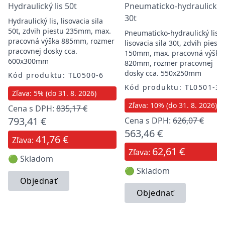
Hydraulický lis 50t
Pneumaticko-hydraulický l
30t
Hydraulický lis, lisovacia sila
50t, zdvih piestu 235mm, max.
Pneumaticko-hydraulický lis,
pracovná výška 885mm, rozmer
lisovacia sila 30t, zdvih piestu
pracovnej dosky cca.
150mm, max. pracovná výška
600x300mm
820mm, rozmer pracovnej
dosky cca. 550x250mm
Kód produktu: TL0500-6
Kód produktu: TL0501-3
Zľava: 5% (do 31. 8. 2026)
Zľava: 10% (do 31. 8. 2026)
Cena s DPH:
835,17 €
793,41 €
Cena s DPH:
626,07 €
563,46 €
41,76 €
Zľava:
62,61 €
Zľava:
🟢 Skladom
🟢 Skladom
Objednať
Objednať