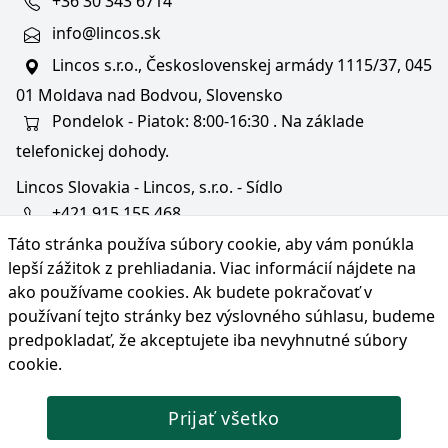
+36 30 343 6714
info@lincos.sk
Lincos s.r.o., Československej armády 1115/37, 045
01 Moldava nad Bodvou, Slovensko
Pondelok - Piatok: 8:00-16:30 . Na základe
telefonickej dohody.
Lincos Slovakia - Lincos, s.r.o. - Sídlo
+421 915 155 468
Táto stránka používa súbory cookie, aby vám ponúkla
+36/30 343 6714
lepší zážitok z prehliadania. Viac informácií nájdete na
bratislava@lincos.sk
ako používame cookies
. Ak budete pokračovať v
Lincos s.r.o., Rustaveliho 4, 831 06 Bratislava - m. č.
používaní tejto stránky bez výslovného súhlasu, budeme
Rača, Slovensko
predpokladať, že akceptujete iba nevyhnutné súbory
cookie.
Iba sídlo firmy
Prijať všetko