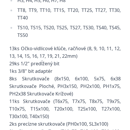
H3, H4, H5, H6, H7, H8
TT8, TT9, TT10, TT15, TT20, TT25, TT27, TT30,
TT40
TS10, TS15, TS20, TS25, TS27, TS30, TS40, TS45,
TS50
13ks Očko-vidlicové kľúče, račňové (8, 9, 10, 11, 12,
13, 14, 15, 16, 17, 19, 21, 22mm)
29ks 1/2" predĺžený bit
1ks
3/8" bit adaptér
8ks Skrutkovače (8x150, 6x100, 5x75, 6x38
Skrutkovače Ploché, PH3x150, PH2x100, PH1x75,
PH2x38 Skrutkovače Krížové)
11ks Skrutkovače (T6x75, T7x75, T8x75, T9x75,
T10x75, T15x100, T20x100, T25x100, T27x100,
T30x100, T40x150)
2ks precízne skrutkovače (PH0x100, SL3x100)