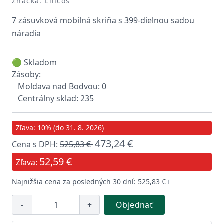
Značka: Lincos
7 zásuvková mobilná skriňa s 399-dielnou sadou
náradia
🟢 Skladom
Zásoby:
Moldava nad Bodvou: 0
Centrálny sklad: 235
Zľava: 10% (do 31. 8. 2026)
473,24 €
Cena s DPH:
525,83 €
52,59 €
Zľava:
Najnižšia cena za posledných 30 dní: 525,83 €
ℹ️
-
+
Objednať