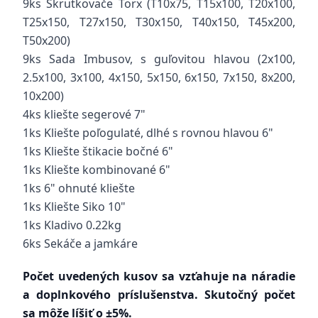
9ks Skrutkovače Torx (T10x75, T15x100, T20x100,
T25x150, T27x150, T30x150, T40x150, T45x200,
T50x200)
9ks Sada Imbusov, s guľovitou hlavou (2x100,
2.5x100, 3x100, 4x150, 5x150, 6x150, 7x150, 8x200,
10x200)
4ks kliešte segerové 7"
1ks Kliešte poľogulaté, dlhé s rovnou hlavou 6"
1ks Kliešte štikacie bočné 6"
1ks Kliešte kombinované 6"
1ks 6" ohnuté kliešte
1ks Kliešte Siko 10"
1ks Kladivo 0.22kg
6ks Sekáče a jamkáre
Počet uvedených kusov sa vzťahuje na náradie
a doplnkového príslušenstva. Skutočný počet
sa môže líšiť o ±5%.