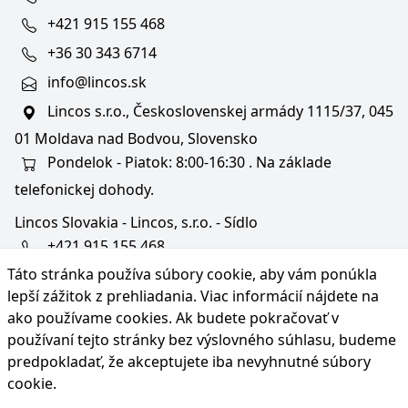
+421 915 155 468
+36 30 343 6714
info@lincos.sk
Lincos s.r.o., Československej armády 1115/37, 045
01 Moldava nad Bodvou, Slovensko
Pondelok - Piatok: 8:00-16:30 . Na základe
telefonickej dohody.
Lincos Slovakia - Lincos, s.r.o. - Sídlo
+421 915 155 468
Táto stránka používa súbory cookie, aby vám ponúkla
+36/30 343 6714
lepší zážitok z prehliadania. Viac informácií nájdete na
bratislava@lincos.sk
ako používame cookies
. Ak budete pokračovať v
Lincos s.r.o., Rustaveliho 4, 831 06 Bratislava - m. č.
používaní tejto stránky bez výslovného súhlasu, budeme
Rača, Slovensko
predpokladať, že akceptujete iba nevyhnutné súbory
cookie.
Iba sídlo firmy