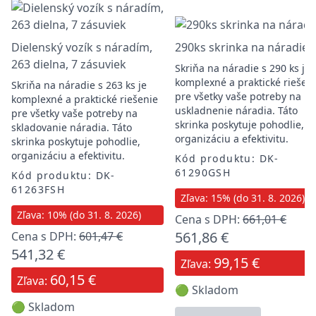
Dielenský vozík s náradím,
290ks skrinka na náradie
263 dielna, 7 zásuviek
Skriňa na náradie s 290 ks je
komplexné a praktické riešen
Skriňa na náradie s 263 ks je
pre všetky vaše potreby na
komplexné a praktické riešenie
uskladnenie náradia. Táto
pre všetky vaše potreby na
skrinka poskytuje pohodlie,
skladovanie náradia. Táto
organizáciu a efektivitu.
skrinka poskytuje pohodlie,
organizáciu a efektivitu.
Kód produktu: DK-
61290GSH
Kód produktu: DK-
61263FSH
Zľava: 15% (do 31. 8. 2026)
Zľava: 10% (do 31. 8. 2026)
Cena s DPH:
661,01 €
561,86 €
Cena s DPH:
601,47 €
541,32 €
99,15 €
Zľava:
60,15 €
Zľava:
🟢 Skladom
🟢 Skladom