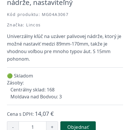
nádrže, nastaviteľný
Kód produktu: MG04A3067
Značka: Lincos
Univerzálny kľúč na uzáver palivovej nádrže, ktorý je
možné nastaviť medzi 89mm-170mm, takže je
vhodnou voľbou pre mnoho typov áut. S 15mm
pohonom.
🟢 Skladom
Zásoby:
Centrálny sklad: 168
Moldava nad Bodvou: 3
14,07 €
Cena s DPH:
-
+
Objednať