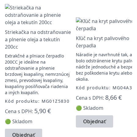
Striekačka na odstraňovanie
Kľúč na kryt palivového
a plnenie oleja a tekutín
čerpadla
200cc
Náradie je navrhnuté tak, aby
Extrakčné a plniace čerpadlo
bolo odstránenie krytu palivo
200CC je ideálne na
nádrže jednoduché a bezpeč
odstraňovanie a plnenie
bez poškodenia krytu alebo
brzdovej kvapaliny, nemrznúcej
okolia.
zmesi, prevodovej kvapaliny,
kvapaliny posilňovača riadenia
Kód produktu: MG04A30
a iných kvapalín.
8,66 €
Cena s DPH:
Kód produktu: MG01Z5830
🟢 Skladom
5,90 €
Cena s DPH:
🟢 Skladom
Objednať
Objednať