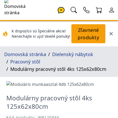
AI
Zľavnené
K dispozícii sú špeciálne akcie!
Nenechajte si ujsť skvelé ponuky!
produkty
Domovská stránka
Dielenský nábytok
Pracovný stôl
Modulárny pracovný stôl 4ks 125x62x80cm
Modulárny pracovný stôl 4ks
125x62x80cm
Kód produktu: WB1208X4