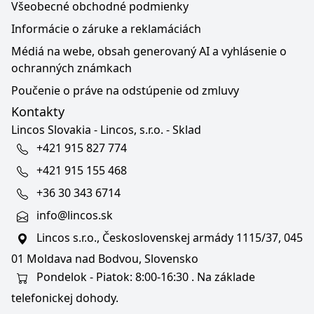
Všeobecné obchodné podmienky
Informácie o záruke a reklamáciách
Médiá na webe, obsah generovaný AI a vyhlásenie o
ochranných známkach
Poučenie o práve na odstúpenie od zmluvy
Kontakty
Lincos Slovakia - Lincos, s.r.o. - Sklad
+421 915 827 774
+421 915 155 468
+36 30 343 6714
info@lincos.sk
Lincos s.r.o., Československej armády 1115/37, 045
01 Moldava nad Bodvou, Slovensko
Pondelok - Piatok: 8:00-16:30 . Na základe
telefonickej dohody.