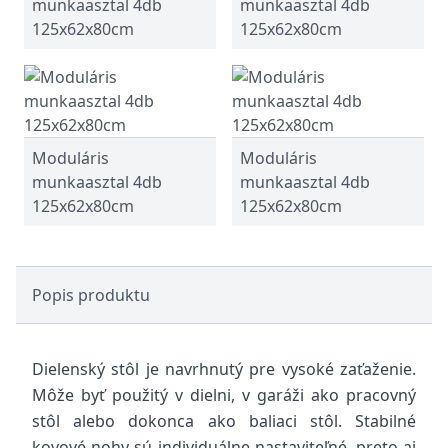
munkaasztal 4db
munkaasztal 4db
125x62x80cm
125x62x80cm
Moduláris
Moduláris
munkaasztal 4db
munkaasztal 4db
125x62x80cm
125x62x80cm
Popis produktu
Dielenský stôl je navrhnutý pre vysoké zaťaženie.
Môže byť použitý v dielni, v garáži ako pracovný
stôl alebo dokonca ako baliaci stôl. Stabilné
kovové nohy sú individuálne nastaviteľné, preto aj