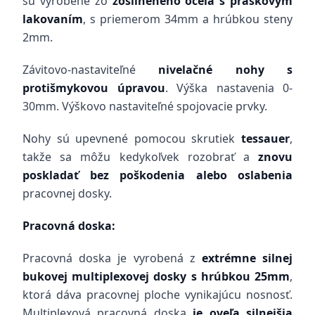
sú vyrobené zo
zosilneného oceľa s práškovým
lakovaním
, s priemerom 34mm a hrúbkou steny
2mm.
Závitovo-nastaviteľné
nivelačné nohy s
protišmykovou úpravou
. Výška nastavenia 0-
30mm. Výškovo nastaviteľné spojovacie prvky.
Nohy sú upevnené pomocou skrutiek
tessauer
,
takže sa môžu kedykoľvek rozobrať a
znovu
poskladať bez poškodenia alebo oslabenia
pracovnej dosky.
Pracovná doska:
Pracovná doska je vyrobená z
extrémne silnej
bukovej multiplexovej dosky s hrúbkou 25mm
,
ktorá dáva pracovnej ploche vynikajúcu nosnosť.
Multiplexová pracovná doska
je oveľa silnejšia