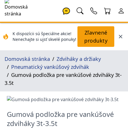
AI
Zľavnené
K dispozícii sú špeciálne akcie!
Nenechajte si ujsť skvelé ponuky!
produkty
Domovská stránka
Zdviháky a držiaky
Pneumatický vankúšový zdvihák
Gumová podložka pre vankúšové zdviháky 3t-
3.5t
Gumová podložka pre vankúšové
zdviháky 3t-3.5t