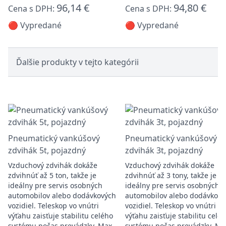
96,14 €
94,80 €
Cena s DPH:
Cena s DPH:
🔴 Vypredané
🔴 Vypredané
Ďalšie produkty v tejto kategórii
Pneumatický vankúšový
Pneumatický vankúšový
zdvihák 5t, pojazdný
zdvihák 3t, pojazdný
Vzduchový zdvihák dokáže
Vzduchový zdvihák dokáže
zdvihnúť až 5 ton, takže je
zdvihnúť až 3 tony, takže je
ideálny pre servis osobných
ideálny pre servis osobných
automobilov alebo dodávkových
automobilov alebo dodávkový
vozidiel. Teleskop vo vnútri
vozidiel. Teleskop vo vnútri
výťahu zaisťuje stabilitu celého
výťahu zaisťuje stabilitu celé
systému počas prevádzky. Max.
systému počas prevádzky. Ma