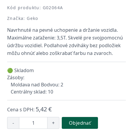
Kód produktu: G02064A
Značka: Geko
Navrhnuté na pevné uchopenie a držanie vozidla.
Maximálne zaťaženie: 3,5T. Skvelé pre svojpomocnú
údržbu vozidiel. Podlahové zdviháky bez podložiek
môžu ohnúť alebo zoškrabať farbu na zvaroch.
🟢 Skladom
Zásoby:
Moldava nad Bodvou: 2
Centrálny sklad: 10
5,42 €
Cena s DPH:
-
+
Objednať