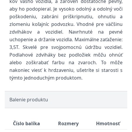
kov vášho vozidla, a zároveň dostatočne pevný,
aby ho podopieral. Je vysoko odolný a odolný voči
poškodeniu, zabráni priškripnutiu, ohnutiu a
zlomeniu koľajníc podvozku. Vhodné pre väčšinu
zdvihákov a vozidiel. Navrhnuté na pevné
uchopenie a držanie vozidla. Maximálne zaťaženie:
3,5T. Skvelé pre svojpomocnú údržbu vozidiel.
Podlahové zdviháky bez podložiek môžu ohnúť
alebo zoškrabať farbu na zvaroch. To môže
nakoniec viesť k hrdzaveniu, ušetríte si starosti s
týmto jednoduchým produktom.
Balenie produktu
Číslo balíka
Rozmery
Hmotnosť