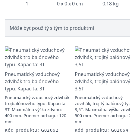
1
0 x 0 x 0 cm
0.18 kg
Môže byť použitý s týmito produktmi
Pneumatický vzduchový
Pneumatický vzduchový
zdvihák trojbalónového
zdvihák, trojitý balónový t
typu. Kapacita: 3T
3,5T
Pneumatický vzduchový zdvihák
Pneumatický vzduchový
trojbalónového typu. Kapacita:
zdvihák, trojitý balónový typ,
3T. Maximálna výška zdvihu:
3,5T. Maximálna výška zdvihu
400 mm. Priemer airbagu: 120
500 mm. Priemer airbagu: 27
mm.
mm.
Kód produktu: G02062
Kód produktu: G02064