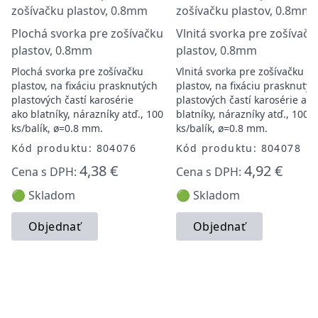
Plochá svorka pre zošívačku
Vlnitá svorka pre zošívačk
plastov, 0.8mm
plastov, 0.8mm
Plochá svorka pre zošívačku
Vlnitá svorka pre zošívačku
plastov, na fixáciu prasknutých
plastov, na fixáciu prasknutýc
plastových častí karosérie
plastových častí karosérie ako
ako blatníky, nárazníky atď., 100
blatníky, nárazníky atď., 100
ks/balík, ø=0.8 mm.
ks/balík, ø=0.8 mm.
Kód produktu: 804076
Kód produktu: 804078
4,38 €
4,92 €
Cena s DPH:
Cena s DPH:
🟢 Skladom
🟢 Skladom
Objednať
Objednať