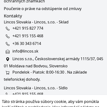
ochranných známkach
Poučenie o práve na odstúpenie od zmluvy
Kontakty
Lincos Slovakia - Lincos, s.r.o. - Sklad
+421 915 827 774
+421 915 155 468
+36 30 343 6714
info@lincos.sk
Lincos s.r.o., Československej armády 1115/37, 045
01 Moldava nad Bodvou, Slovensko
Pondelok - Piatok: 8:00-16:30 . Na základe
telefonickej dohody.
Lincos Slovakia - Lincos, s.r.o. - Sídlo
+421 915 155 468
Táto stránka používa súbory cookie, aby vám ponúkla
+36/30 343 6714