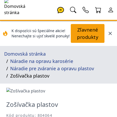
AI
Zľavnené
K dispozícii sú špeciálne akcie!
Nenechajte si ujsť skvelé ponuky!
produkty
Domovská stránka
Náradie na opravu karosérie
Náradie pre zváranie a opravu plastov
Zošívačka plastov
Zošívačka plastov
Kód produktu: 804064