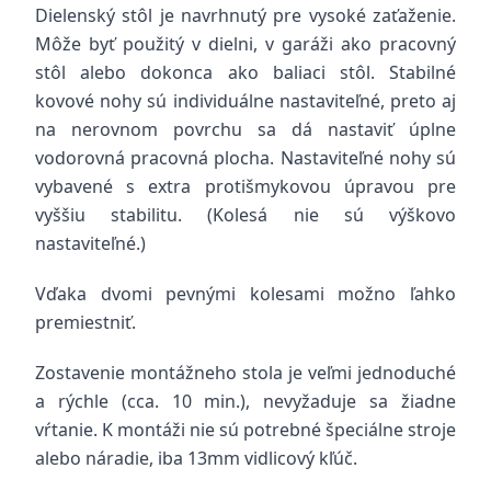
Dielenský stôl je navrhnutý pre vysoké zaťaženie.
Môže byť použitý v dielni, v garáži ako pracovný
stôl alebo dokonca ako baliaci stôl. Stabilné
kovové nohy sú individuálne nastaviteľné, preto aj
na nerovnom povrchu sa dá nastaviť úplne
vodorovná pracovná plocha. Nastaviteľné nohy sú
vybavené s extra protišmykovou úpravou pre
vyššiu stabilitu. (Kolesá nie sú výškovo
nastaviteľné.)
Vďaka dvomi pevnými kolesami možno ľahko
premiestniť.
Zostavenie montážneho stola je veľmi jednoduché
a rýchle (cca. 10 min.), nevyžaduje sa žiadne
vŕtanie. K montáži nie sú potrebné špeciálne stroje
alebo náradie, iba 13mm vidlicový kľúč.