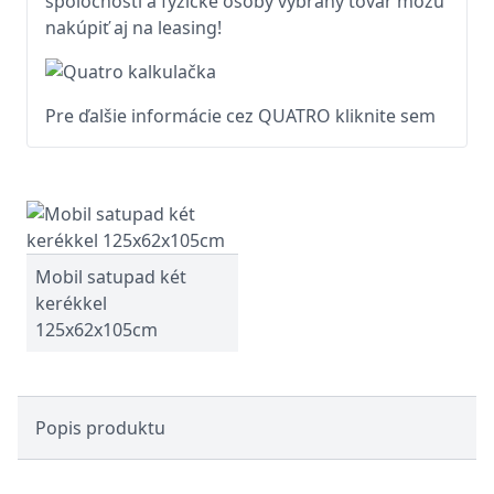
spoločnosti a fyzické osoby vybraný tovar môžu
nakúpiť aj na leasing!
Pre ďalšie informácie cez QUATRO kliknite sem
Mobil satupad két
kerékkel
125x62x105cm
Popis produktu