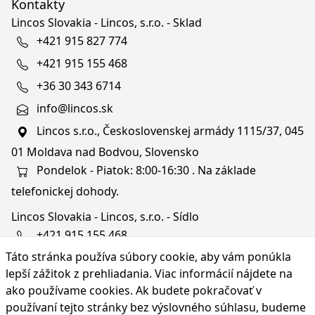
Kontakty
Lincos Slovakia - Lincos, s.r.o. - Sklad
+421 915 827 774
+421 915 155 468
+36 30 343 6714
info@lincos.sk
Lincos s.r.o., Československej armády 1115/37, 045
01 Moldava nad Bodvou, Slovensko
Pondelok - Piatok: 8:00-16:30 . Na základe
telefonickej dohody.
Lincos Slovakia - Lincos, s.r.o. - Sídlo
+421 915 155 468
Táto stránka používa súbory cookie, aby vám ponúkla
+36/30 343 6714
lepší zážitok z prehliadania. Viac informácií nájdete na
bratislava@lincos.sk
ako používame cookies
. Ak budete pokračovať v
Lincos s.r.o., Rustaveliho 4, 831 06 Bratislava - m. č.
používaní tejto stránky bez výslovného súhlasu, budeme