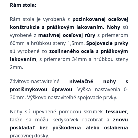
Rám stola:
Rám stola je vyrobená z
pozinkovanej oceľovej
konštrukcie s práškovým lakovaním. Nohy
sú
vyrobené z
masívnej oceľovej
rúry
s priemerom
60mm a hrúbkou steny 1,5mm.
Spojovacie prvky
sú vyrobené zo
zosilneného oceľa s práškovým
lakovaním
, s priemerom 34mm a hrúbkou steny
2mm.
Závitovo-nastaviteľné
nivelačné nohy s
protišmykovou úpravou
. Výška nastavenia 0-
30mm. Výškovo nastaviteľné spojovacie prvky.
Nohy sú upevnené pomocou skrutiek
tessauer
,
takže sa môžu kedykoľvek rozobrať a
znovu
poskladať bez poškodenia alebo oslabenia
pracovnej dosky.