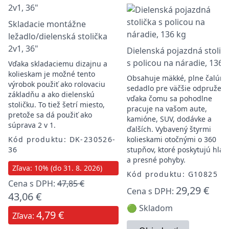
Skladacie montážne
ležadlo/dielenská stolička
2v1, 36"
Dielenská pojazdná stolič
s policou na náradie, 136 
Vďaka skladaciemu dizajnu a
kolieskam je možné tento
Obsahuje mäkké, plne čalún
výrobok použiť ako rolovaciu
sedadlo pre väčšie odpruženi
základňu a ako dielenskú
vďaka čomu sa pohodlne
stoličku. To tiež šetrí miesto,
pracuje na vašom aute,
pretože sa dá použiť ako
kamióne, SUV, dodávke a
súprava 2 v 1.
ďalších. Vybavený štyrmi
Kód produktu: DK-230526-
kolieskami otočnými o 360
36
stupňov, ktoré poskytujú hlad
a presné pohyby.
Zľava: 10% (do 31. 8. 2026)
Kód produktu: G10825
Cena s DPH:
47,85 €
29,29 €
Cena s DPH:
43,06 €
🟢 Skladom
4,79 €
Zľava: