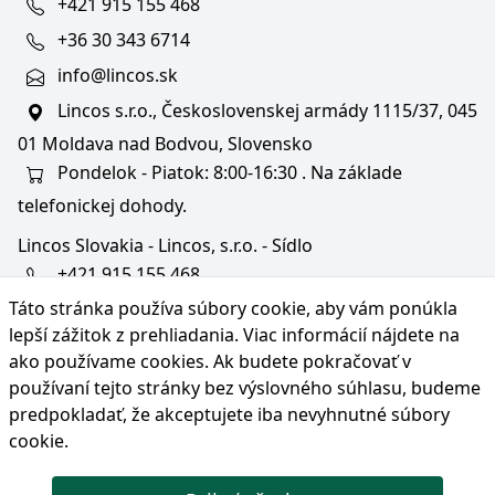
+421 915 155 468
+36 30 343 6714
info@lincos.sk
Lincos s.r.o., Československej armády 1115/37, 045
01 Moldava nad Bodvou, Slovensko
Pondelok - Piatok: 8:00-16:30 . Na základe
telefonickej dohody.
Lincos Slovakia - Lincos, s.r.o. - Sídlo
+421 915 155 468
Táto stránka používa súbory cookie, aby vám ponúkla
+36/30 343 6714
lepší zážitok z prehliadania. Viac informácií nájdete na
bratislava@lincos.sk
ako používame cookies
. Ak budete pokračovať v
Lincos s.r.o., Rustaveliho 4, 831 06 Bratislava - m. č.
používaní tejto stránky bez výslovného súhlasu, budeme
Rača, Slovensko
predpokladať, že akceptujete iba nevyhnutné súbory
cookie.
Iba sídlo firmy