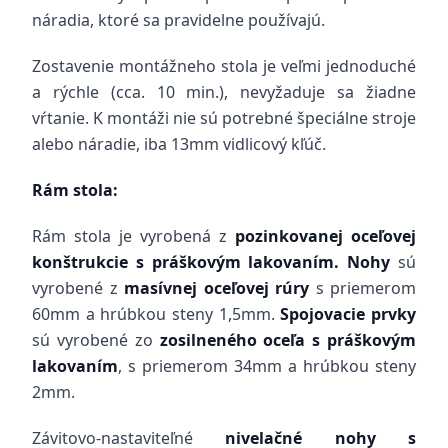
náradia, ktoré sa pravidelne používajú.
Zostavenie montážneho stola je veľmi jednoduché
a rýchle (cca. 10 min.), nevyžaduje sa žiadne
vŕtanie. K montáži nie sú potrebné špeciálne stroje
alebo náradie, iba 13mm vidlicový kľúč.
Rám stola:
Rám stola je vyrobená z
pozinkovanej oceľovej
konštrukcie s práškovým lakovaním. Nohy
sú
vyrobené z
masívnej oceľovej
rúry
s priemerom
60mm a hrúbkou steny 1,5mm.
Spojovacie prvky
sú vyrobené zo
zosilneného oceľa s práškovým
lakovaním
, s priemerom 34mm a hrúbkou steny
2mm.
Závitovo-nastaviteľné
nivelačné nohy s