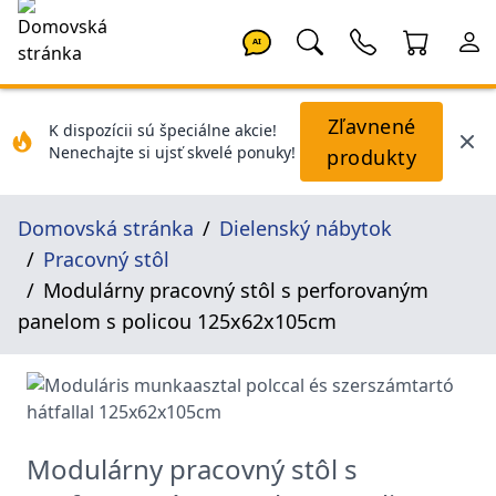
AI
Zľavnené
K dispozícii sú špeciálne akcie!
Nenechajte si ujsť skvelé ponuky!
produkty
Domovská stránka
Dielenský nábytok
Pracovný stôl
Modulárny pracovný stôl s perforovaným
panelom s policou 125x62x105cm
Modulárny pracovný stôl s