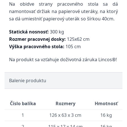
Na obidve strany pracovného stola sa dá
namontovať držiak na papierové uteráky, na ktorý
sa dá umiestniť papierový uterák so šírkou 40cm.
Statická nosnosť:
300 kg
Rozmer pracovnej dosky:
125x62 cm
Výška pracovného stola:
105 cm
Na produkt sa vzťahuje doživotná záruka Lincos®!
Balenie produktu
Číslo balíka
Rozmery
Hmotnosť
1
126 x 63 x 3 cm
16 kg
2
115 x 17 x 14 cm
16 kg