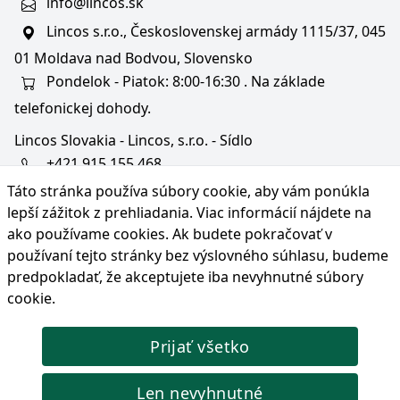
info@lincos.sk
Lincos s.r.o., Československej armády 1115/37, 045
01 Moldava nad Bodvou, Slovensko
Pondelok - Piatok: 8:00-16:30 . Na základe
telefonickej dohody.
Lincos Slovakia - Lincos, s.r.o. - Sídlo
+421 915 155 468
Táto stránka používa súbory cookie, aby vám ponúkla
+36/30 343 6714
lepší zážitok z prehliadania. Viac informácií nájdete na
bratislava@lincos.sk
ako používame cookies
. Ak budete pokračovať v
Lincos s.r.o., Rustaveliho 4, 831 06 Bratislava - m. č.
používaní tejto stránky bez výslovného súhlasu, budeme
Rača, Slovensko
predpokladať, že akceptujete iba nevyhnutné súbory
cookie.
Iba sídlo firmy
Prijať všetko
© Copyright 2026 Lincos s.r.o., všetky práva vyhradené.
Len nevyhnutné