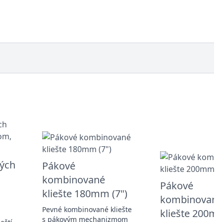
ných
Pákové
kombinované
Pákové
kliešte 180mm (7")
kombinovan
Pevné kombinované kliešte
kliešte 200mm
s pákovým mechanizmom