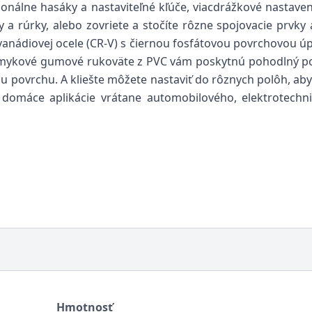
onálne hasáky a nastaviteľné kľúče, viacdrážkové nastaven
a rúrky, alebo zovriete a stočíte rôzne spojovacie prvky 
anádiovej ocele (CR-V) s čiernou fosfátovou povrchovou úp
šmykové gumové rukoväte z PVC vám poskytnú pohodlný poc
povrchu. A kliešte môžete nastaviť do rôznych polôh, aby 
bo domáce aplikácie vrátane automobilového, elektrotec
Hmotnosť