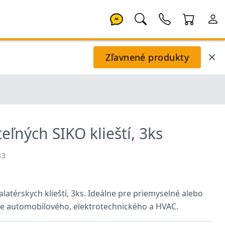
AI
Zľavnené produkty
eľných SIKO klieští, 3ks
83
alatérskych klieští, 3ks. Ideálne pre priemyselné alebo
ne automobilového, elektrotechnického a HVAC.