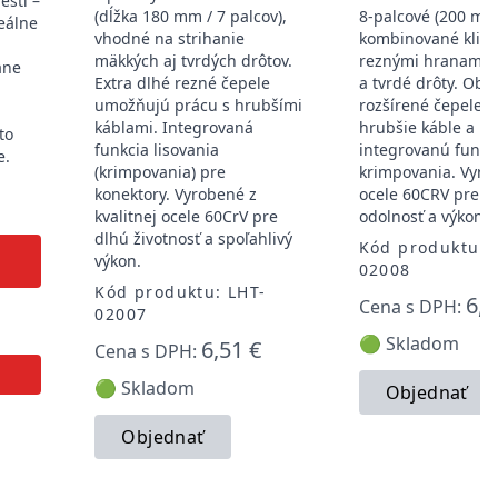
eští –
(dĺžka 180 mm / 7 palcov),
8-palcové (200 mm
eálne
vhodné na strihanie
kombinované klieš
mäkkých aj tvrdých drôtov.
reznými hranami 
ane
Extra dlhé rezné čepele
a tvrdé drôty. Obs
umožňujú prácu s hrubšími
rozšírené čepele p
káblami. Integrovaná
hrubšie káble a
to
funkcia lisovania
integrovanú funkc
e.
(krimpovania) pre
krimpovania. Vyro
-
konektory. Vyrobené z
ocele 60CRV pre v
kvalitnej ocele 60CrV pre
odolnosť a výkon.
dlhú životnosť a spoľahlivý
Kód produktu: 
výkon.
02008
Kód produktu: LHT-
6,7
Cena s DPH:
02007
🟢 Skladom
6,51 €
Cena s DPH:
🟢 Skladom
Objednať
Objednať