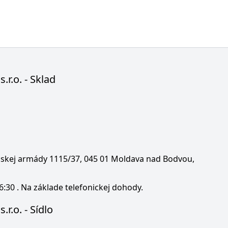
s.r.o. - Sklad
enskej armády 1115/37, 045 01 Moldava nad Bodvou,
6:30 . Na základe telefonickej dohody.
.r.o. - Sídlo