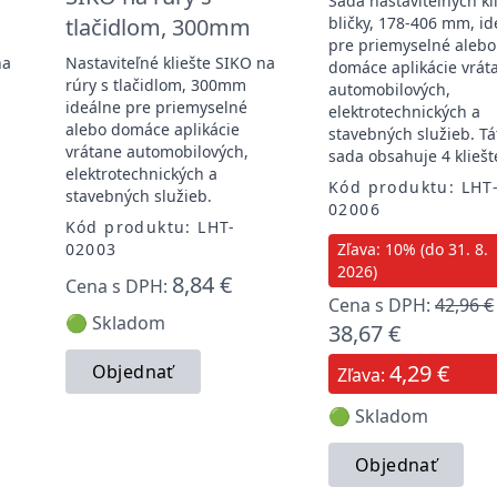
Sada nastaviteľných kli
tlačidlom, 300mm
bličky, 178-406 mm, id
pre priemyselné alebo
na
Nastaviteľné kliešte SIKO na
domáce aplikácie vrát
rúry s tlačidlom, 300mm
automobilových,
ideálne pre priemyselné
elektrotechnických a
alebo domáce aplikácie
stavebných služieb. Tá
vrátane automobilových,
sada obsahuje 4 kliešt
elektrotechnických a
Kód produktu: LHT
stavebných služieb.
02006
Kód produktu: LHT-
02003
Zľava: 10% (do 31. 8.
2026)
8,84 €
Cena s DPH:
Cena s DPH:
42,96 €
🟢 Skladom
38,67 €
4,29 €
Objednať
Zľava:
🟢 Skladom
Objednať