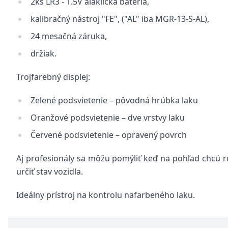
2ks LR3 - 1.5V alaklická batéria,
kalibračný nástroj "FE", ("AL" iba MGR-13-S-AL),
24 mesačná záruka,
držiak.
Trojfarebný displej:
Zelené podsvietenie – pôvodná hrúbka laku
Oranžové podsvietenie – dve vrstvy laku
Červené podsvietenie – opravený povrch
Aj profesionály sa môžu pomýliť keď na pohľad chcú r
určiť stav vozidla.
Ideálny prístroj na kontrolu nafarbeného laku.