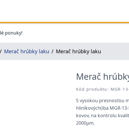
elé ponuky!
Merač hrúbky laku
Merač hrúbky laku
Merač hrúbk
Kód produktu: MGR-13
S vysokou presnosťou m
hliníkových(iba MGR-13-
kovov, na kontrolu kvali
2000μm.