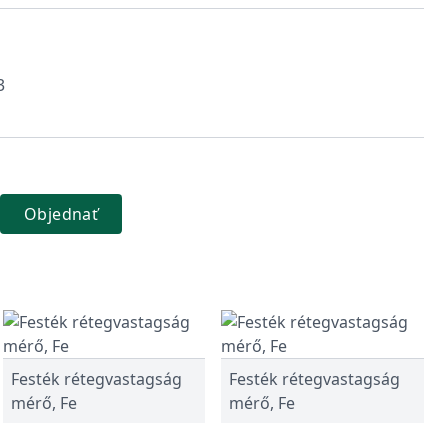
3
Objednať
Festék rétegvastagság
Festék rétegvastagság
mérő, Fe
mérő, Fe