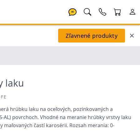
AI
Zľavnené produkty
y laku
-FE
erá hrúbku laku na oceľových, pozinkovaných a
S-AL) povrchoch. Vhodné na meranie hrúbky vrstvy laku
ty maľovaných častí karosérii. Rozsah merania: 0-