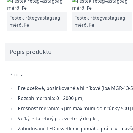
Festék rétegvastagság
Festék rétegvastagság
mérő, Fe
mérő, Fe
Popis produktu
Popis:
Pre oceľové, pozinkované a hliníkové (iba MGR-13-S
Rozsah merania: 0 - 2000 μm,
Presnosť merania: 5 μm maximum do hrúbky 500 μ
Veľký, 3-farebný podsvietený displej,
Zabudované LED osvetlenie pomáha prácu v tmavší