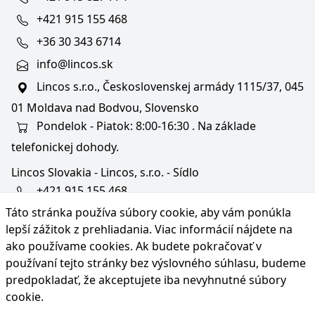
+421 915 155 468
+36 30 343 6714
info@lincos.sk
Lincos s.r.o., Československej armády 1115/37, 045
01 Moldava nad Bodvou, Slovensko
Pondelok - Piatok: 8:00-16:30 . Na základe
telefonickej dohody.
Lincos Slovakia - Lincos, s.r.o. - Sídlo
+421 915 155 468
Táto stránka používa súbory cookie, aby vám ponúkla
+36/30 343 6714
lepší zážitok z prehliadania. Viac informácií nájdete na
bratislava@lincos.sk
ako používame cookies
. Ak budete pokračovať v
Lincos s.r.o., Rustaveliho 4, 831 06 Bratislava - m. č.
používaní tejto stránky bez výslovného súhlasu, budeme
Rača, Slovensko
predpokladať, že akceptujete iba nevyhnutné súbory
cookie.
Iba sídlo firmy