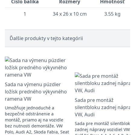
Číslo balíka
Rozmery
Hmotnosť
1
34 x 26 x 10 cm
3.55 kg
Ďalšie produkty v tejto kategórii
Sada na výmenu púzdier
ložísk predného výkyvného
ramena VW
Sada pre montáž
silentbloku zadnej nápravy
Umožňuje jednoduché a
bezpečné odstránenie a
VW, Audi
montáž, priamo aj na vozidle
Sada pre montáž silentbloku
bez nutnosti demontáže. VW
zadnej nápravy vozidiel VW:
Polo, Audi A2, Skoda Fabia, Seat