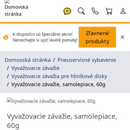
AI
Zľavnené
K dispozícii sú špeciálne akcie!
Nenechajte si ujsť skvelé ponuky!
produkty
Domovská stránka
Pneuservisné vybavenie
Vyvažovacie závažie
Vyvažovacie závažia pre hliníkové disky
Vyvažovacie závažie, samolepiace, 60g
Vyvažovacie závažie, samolepiace,
60g