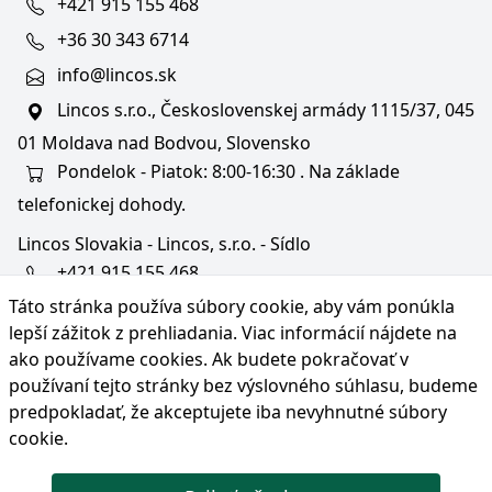
+421 915 155 468
+36 30 343 6714
info@lincos.sk
Lincos s.r.o., Československej armády 1115/37, 045
01 Moldava nad Bodvou, Slovensko
Pondelok - Piatok: 8:00-16:30 . Na základe
telefonickej dohody.
Lincos Slovakia - Lincos, s.r.o. - Sídlo
+421 915 155 468
Táto stránka používa súbory cookie, aby vám ponúkla
+36/30 343 6714
lepší zážitok z prehliadania. Viac informácií nájdete na
bratislava@lincos.sk
ako používame cookies
. Ak budete pokračovať v
Lincos s.r.o., Rustaveliho 4, 831 06 Bratislava - m. č.
používaní tejto stránky bez výslovného súhlasu, budeme
Rača, Slovensko
predpokladať, že akceptujete iba nevyhnutné súbory
cookie.
Iba sídlo firmy