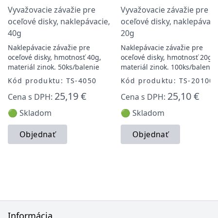
Vyvažovacie závažie pre
Vyvažovacie závažie pre
oceľové disky, naklepávacie,
oceľové disky, naklepávaci
40g
20g
Naklepávacie závažie pre
Naklepávacie závažie pre
oceľové disky, hmotnosť 40g,
oceľové disky, hmotnosť 20g,
materiál zinok. 50ks/balenie
materiál zinok. 100ks/balenie
Kód produktu: TS-4050
Kód produktu: TS-20100
25,19 €
25,10 €
Cena s DPH:
Cena s DPH:
🟢 Skladom
🟢 Skladom
Objednať
Objednať
Informácia