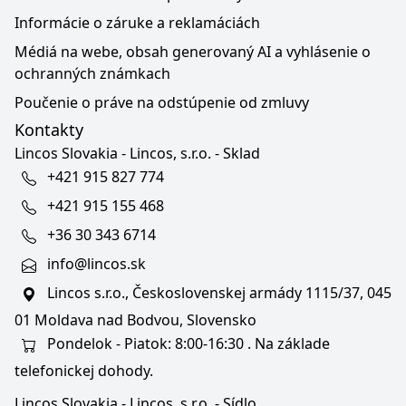
Informácie o záruke a reklamáciách
Médiá na webe, obsah generovaný AI a vyhlásenie o
ochranných známkach
Poučenie o práve na odstúpenie od zmluvy
Kontakty
Lincos Slovakia - Lincos, s.r.o. - Sklad
+421 915 827 774
+421 915 155 468
+36 30 343 6714
info@lincos.sk
Lincos s.r.o., Československej armády 1115/37, 045
01 Moldava nad Bodvou, Slovensko
Pondelok - Piatok: 8:00-16:30 . Na základe
telefonickej dohody.
Lincos Slovakia - Lincos, s.r.o. - Sídlo