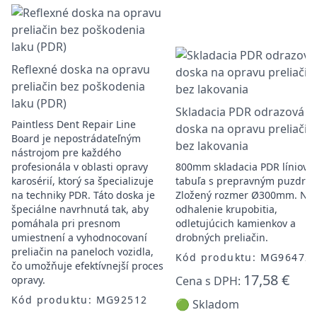
Reflexné doska na opravu
preliačin bez poškodenia
laku (PDR)
Skladacia PDR odrazová
Paintless Dent Repair Line
doska na opravu preliačin
Board je nepostrádateľným
bez lakovania
nástrojom pre každého
profesionála v oblasti opravy
800mm skladacia PDR líniová
karosérií, ktorý sa špecializuje
tabuľa s prepravným puzdro
na techniky PDR. Táto doska je
Zložený rozmer Ø300mm. Na
špeciálne navrhnutá tak, aby
odhalenie krupobitia,
pomáhala pri presnom
odletujúcich kamienkov a
umiestnení a vyhodnocovaní
drobných preliačin.
preliačin na paneloch vozidla,
Kód produktu: MG96472
čo umožňuje efektívnejší proces
17,58 €
opravy.
Cena s DPH:
Kód produktu: MG92512
🟢 Skladom