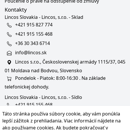
Poučenie o práve na odstúpenie od zmluvy
Kontakty
Lincos Slovakia - Lincos, s.r.o. - Sklad
+421 915 827 774
+421 915 155 468
+36 30 343 6714
info@lincos.sk
Lincos s.r.o., Československej armády 1115/37, 045
01 Moldava nad Bodvou, Slovensko
Pondelok - Piatok: 8:00-16:30 . Na základe
telefonickej dohody.
Lincos Slovakia - Lincos, s.r.o. - Sídlo
+421 915 155 468
Táto stránka používa súbory cookie, aby vám ponúkla
+36/30 343 6714
lepší zážitok z prehliadania. Viac informácií nájdete na
bratislava@lincos.sk
ako používame cookies
. Ak budete pokračovať v