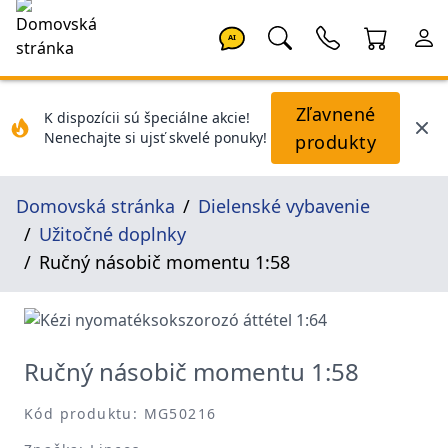
AI
Zľavnené
K dispozícii sú špeciálne akcie!
Nenechajte si ujsť skvelé ponuky!
produkty
Domovská stránka
Dielenské vybavenie
Užitočné doplnky
Ručný násobič momentu 1:58
Ručný násobič momentu 1:58
Kód produktu: MG50216