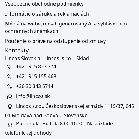
Všeobecné obchodné podmienky
Informácie o záruke a reklamáciách
Médiá na webe, obsah generovaný AI a vyhlásenie o
ochranných známkach
Poučenie o práve na odstúpenie od zmluvy
Kontakty
Lincos Slovakia - Lincos, s.r.o. - Sklad
+421 915 827 774
+421 915 155 468
+36 30 343 6714
info@lincos.sk
Lincos s.r.o., Československej armády 1115/37, 045
01 Moldava nad Bodvou, Slovensko
Pondelok - Piatok: 8:00-16:30 . Na základe
telefonickej dohody.