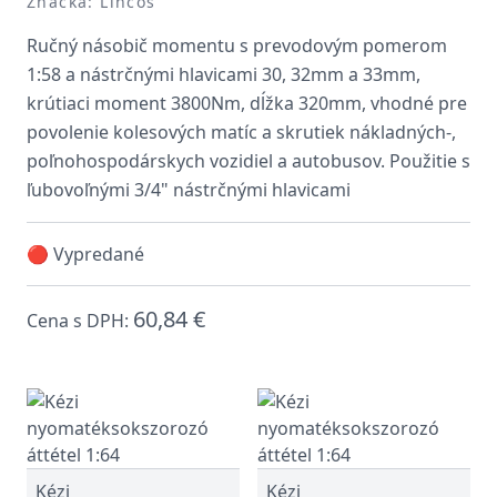
Značka: Lincos
Ručný násobič momentu s prevodovým pomerom
1:58 a nástrčnými hlavicami 30, 32mm a 33mm,
krútiaci moment 3800Nm, dĺžka 320mm, vhodné pre
povolenie kolesových matíc a skrutiek nákladných-,
poľnohospodárskych vozidiel a autobusov. Použitie s
ľubovoľnými 3/4" nástrčnými hlavicami
🔴 Vypredané
60,84 €
Cena s DPH:
Kézi
Kézi