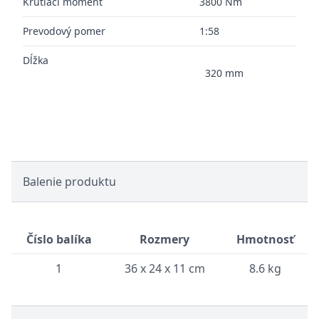
Krútiaci moment
3800 Nm
Prevodový pomer
1:58
Dĺžka
320 mm
Balenie produktu
Číslo balíka
Rozmery
Hmotnosť
1
36 x 24 x 11 cm
8.6 kg