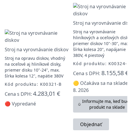
Stroj na vyrovnávanie dis
Stroj na vyrovnávanie
hliníkových a oceľových diskov
priemer diskov 10"-30", max.
Stroj na vyrovnávanie diskov
šírka kolesa 20", napájanie
380V, 4 piestový
Stroj na opravu diskov, vhodný
Kód produktu: K00324-B
na oceľové aj hliníkové disky,
priemer disku 10"-24", max.
8.155,58 €
Cena s DPH:
šírka kolesa 12", napätie 380V
🟡 Očakáva sa na sklade: 
Kód produktu: K00321-B
8. 2026
4.283,01 €
Cena s DPH:
Informujte ma, keď bude
🔴 Vypredané
produkt na sklade
Objednať