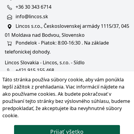
+36 30 343 6714
info@lincos.sk
Lincos s.r.o., Československej armády 1115/37, 045
01 Moldava nad Bodvou, Slovensko
Pondelok - Piatok: 8:00-16:30 . Na základe
telefonickej dohody.
Lincos Slovakia - Lincos, s.r.o. - Sídlo
+421 915 155 468
Táto stránka používa súbory cookie, aby vám ponúkla
+36/30 343 6714
lepší zážitok z prehliadania. Viac informácií nájdete na
bratislava@lincos.sk
ako používame cookies
. Ak budete pokračovať v
Lincos s.r.o., Rustaveliho 4, 831 06 Bratislava - m. č.
používaní tejto stránky bez výslovného súhlasu, budeme
Rača, Slovensko
predpokladať, že akceptujete iba nevyhnutné súbory
cookie.
Iba sídlo firmy
Prijať všetko