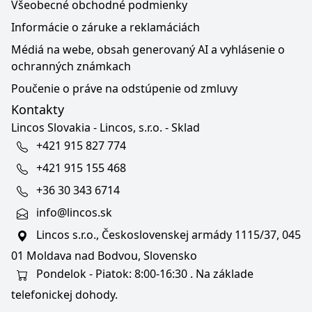
Všeobecné obchodné podmienky
Informácie o záruke a reklamáciách
Médiá na webe, obsah generovaný AI a vyhlásenie o
ochranných známkach
Poučenie o práve na odstúpenie od zmluvy
Kontakty
Lincos Slovakia - Lincos, s.r.o. - Sklad
+421 915 827 774
+421 915 155 468
+36 30 343 6714
info@lincos.sk
Lincos s.r.o., Československej armády 1115/37, 045
01 Moldava nad Bodvou, Slovensko
Pondelok - Piatok: 8:00-16:30 . Na základe
telefonickej dohody.