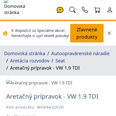
AI
Zľavnené
K dispozícii sú špeciálne akcie!
Nenechajte si ujsť skvelé ponuky!
produkty
Domovská stránka
Autoopravárenské náradie
Aretácia rozvodov
Seat
Aretačný prípravok - VW 1.9 TDI
Aretačný prípravok - VW 1.9 TDI
Kód produktu: MG04A2202D