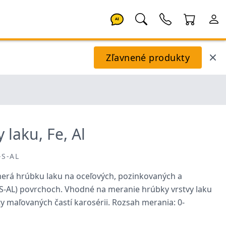
AI
Zľavnené produkty
laku, Fe, Al
-S-AL
erá hrúbku laku na oceľových, pozinkovaných a
S-AL) povrchoch. Vhodné na meranie hrúbky vrstvy laku
ty maľovaných častí karosérii. Rozsah merania: 0-