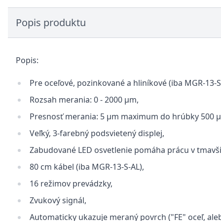
Popis produktu
Popis:
Pre oceľové, pozinkované a hliníkové (iba MGR-13-S
Rozsah merania: 0 - 2000 μm,
Presnosť merania: 5 μm maximum do hrúbky 500 μ
Veľký, 3-farebný podsvietený displej,
Zabudované LED osvetlenie pomáha prácu v tmavší
80 cm kábel (iba MGR-13-S-AL),
16 režimov prevádzky,
Zvukový signál,
Automaticky ukazuje meraný povrch ("FE" oceľ, alebo