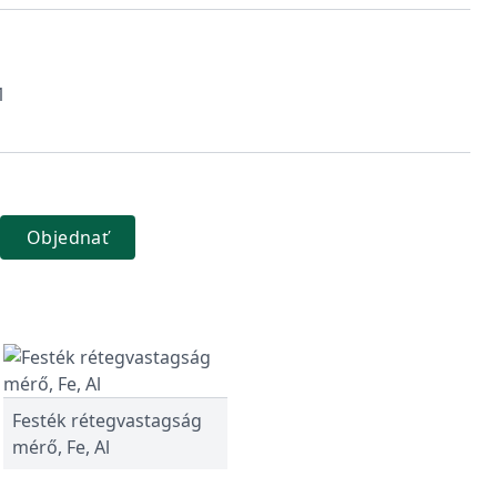
1
Objednať
Festék rétegvastagság
mérő, Fe, Al