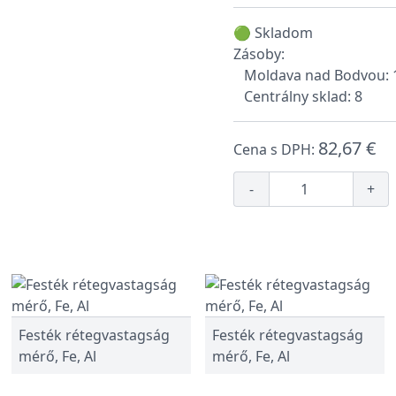
🟢 Skladom
Zásoby:
Moldava nad Bodvou: 
Centrálny sklad: 8
82,67 €
Cena s DPH:
-
+
Festék rétegvastagság
Festék rétegvastagság
mérő, Fe, Al
mérő, Fe, Al