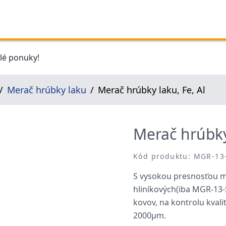
elé ponuky!
Merač hrúbky laku
Merač hrúbky laku, Fe, Al
Merač hrúbky 
Kód produktu: MGR-13
S vysokou presnosťou m
hliníkových(iba MGR-13-
kovov, na kontrolu kvali
2000μm.