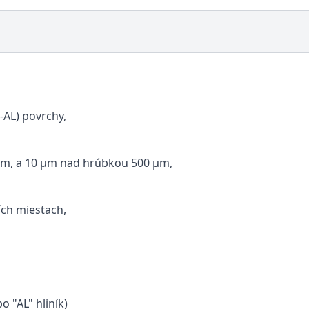
-AL) povrchy,
m, a 10 μm nad hrúbkou 500 μm,
ch miestach,
 "AL" hliník)