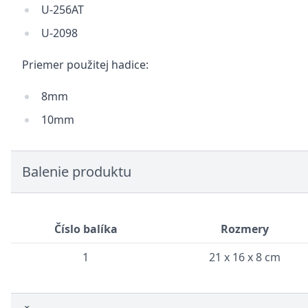
U-256AT
U-2098
Priemer použitej hadice:
8mm
10mm
Balenie produktu
Číslo balíka
Rozmery
1
21 x 16 x 8 cm