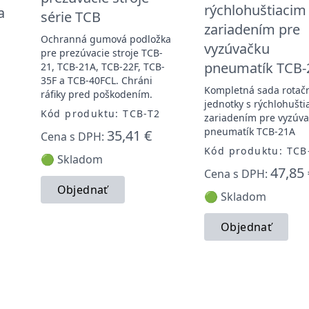
rýchlohuštiacim
a
série TCB
zariadením pre
Ochranná gumová podložka
vyzúvačku
pre prezúvacie stroje TCB-
pneumatík TCB-
21, TCB-21A, TCB-22F, TCB-
-
35F a TCB-40FCL. Chráni
Kompletná sada rotač
ráfiky pred poškodením.
-
jednotky s rýchlohušti
Kód produktu: TCB-T2
zariadením pre vyzúv
pneumatík TCB-21A
35,41 €
Cena s DPH:
Kód produktu: TCB
🟢 Skladom
47,85 
Cena s DPH:
Objednať
🟢 Skladom
Objednať