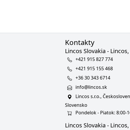
Kontakty
Lincos Slovakia - Lincos, 
+421 915 827 774
+421 915 155 468
+36 30 343 6714
info@lincos.sk
Lincos s.r.o., Českoslov
Slovensko
Pondelok - Piatok: 8:00-1
Lincos Slovakia - Lincos, s