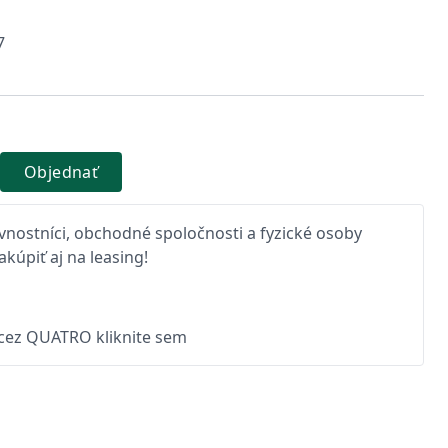
7
Objednať
nostníci, obchodné spoločnosti a fyzické osoby
kúpiť aj na leasing!
 cez QUATRO kliknite sem