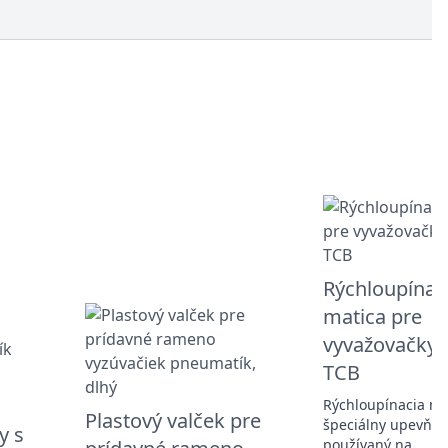
Rýchloupínac
matica pre
vyvažovačky k
TCB
Rýchloupínacia mat
Plastový valček pre
špeciálny upevňov
y s
používaný na