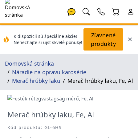
AI
Zľavnené
K dispozícii sú špeciálne akcie!
Nenechajte si ujsť skvelé ponuky!
produkty
Domovská stránka
Náradie na opravu karosérie
Merač hrúbky laku
Merač hrúbky laku, Fe, Al
Merač hrúbky laku, Fe, Al
Kód produktu: GL-6HS