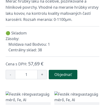
Merač hrúbky laku na oceľové, pozinkované a
hliníkové povrchy. Vhodné na meranie hrúbky vrstvy
laku kovov, na kontrolu kvality maľovaných častí
karosérii. Rozsah merania: 0-1100μm.
🟢 Skladom
Zásoby:
Moldava nad Bodvou: 1
Centrálny sklad: 38
57,69 €
Cena s DPH:
-
+
Objednať