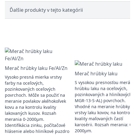
Ďalšie produkty v tejto kategórii
Merač hrúbky laku Fe/Al/Zn
Merač hrúbky laku
Vysoko presná mierka vrstvy
S vysokou presnosťou merá
farby na oceľových,
hrúbku laku na oceľových,
pozinkovaných oceľových
pozinkovaných a hliníkových(
povrchoch. Môže sa použiť na
MGR-13-S-AL) povrchoch.
meranie povlakov akéhokoľvek
Vhodné na meranie hrúbky
kovu a na kontrolu kvality
vrstvy laku kovov, na kontrolu
lakovaných kusov. Rozsah
kvality maľovaných častí
merania 0-2000μm.
karosérii. Rozsah merania: 0-
Identifikácia zinku, počítačové
2000μm.
hlásenie alebo hliníkové puzdro