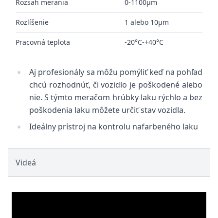
Rozsah merania
0-1100μm
Rozlíšenie
1 alebo 10μm
Pracovná teplota
-20°C-+40°C
Aj profesionály sa môžu pomýliť keď na pohľad
chcú rozhodnúť, či vozidlo je poškodené alebo
nie. S týmto meračom hrúbky laku rýchlo a bez
poškodenia laku môžete určiť stav vozidla.
Ideálny prístroj na kontrolu nafarbeného laku
Videá