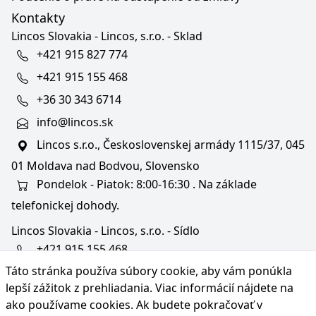
Kontakty
Lincos Slovakia - Lincos, s.r.o. - Sklad
+421 915 827 774
+421 915 155 468
+36 30 343 6714
info@lincos.sk
Lincos s.r.o., Československej armády 1115/37, 045
01 Moldava nad Bodvou, Slovensko
Pondelok - Piatok: 8:00-16:30 . Na základe
telefonickej dohody.
Lincos Slovakia - Lincos, s.r.o. - Sídlo
+421 915 155 468
Táto stránka používa súbory cookie, aby vám ponúkla
+36/30 343 6714
lepší zážitok z prehliadania. Viac informácií nájdete na
bratislava@lincos.sk
ako používame cookies
. Ak budete pokračovať v