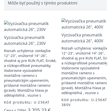
Môže byť použitý s týmito produktmi
Vyzúvačka pneumatík
Vyzúvačka pneumatík
automatická 26", 400V
automatická 26", 230V
Rozsah uchytenia: vonkajšie
Rozsah uchytenia: vonkajšie
12"-23", vnútorné 14"-26",
12"-23", vnútorné 14"-26",
vhodné aj pre RUN FLAT, širok
vhodné aj pre RUN FLAT, široké,
a nízkoprofilové pneumatiky.
a nízkoprofilové pneumatiky.
Vodorovne vysúvatelné
Vodorovne vysúvatelné
montážne rameno s
montážne rameno s
pneumatickým upevnením,
pneumatickým upevnením,
prídavné montážne rameno
prídavné montážne rameno
(pravé). Montážna hlava je
(pravé). Montážna hlava je
odklopiteľná , vsunie s
odklopiteľná , vsunie s
Kód produktu: U-256AT
Kód produktu: U-256AT
380V
3.705,23 €
Cena s DPH: