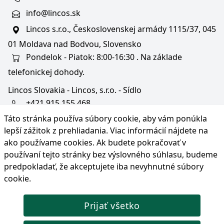
info@lincos.sk
Lincos s.r.o., Československej armády 1115/37, 045
01 Moldava nad Bodvou, Slovensko
Pondelok - Piatok: 8:00-16:30 . Na základe
telefonickej dohody.
Lincos Slovakia - Lincos, s.r.o. - Sídlo
+421 915 155 468
Táto stránka používa súbory cookie, aby vám ponúkla
+36/30 343 6714
lepší zážitok z prehliadania. Viac informácií nájdete na
bratislava@lincos.sk
ako používame cookies
. Ak budete pokračovať v
Lincos s.r.o., Rustaveliho 4, 831 06 Bratislava - m. č.
používaní tejto stránky bez výslovného súhlasu, budeme
Rača, Slovensko
predpokladať, že akceptujete iba nevyhnutné súbory
cookie.
Iba sídlo firmy
Prijať všetko