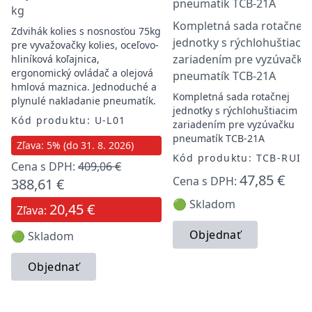
kg
Kompletná sada rotačnej
Zdvihák kolies s nosnosťou 75kg
jednotky s rýchlohuštiaci
pre vyvažovačky kolies, oceľovo-
zariadením pre vyzúvačku
hliníková koľajnica,
ergonomický ovládač a olejová
pneumatík TCB-21A
hmlová maznica. Jednoduché a
Kompletná sada rotačnej
plynulé nakladanie pneumatík.
jednotky s rýchlohuštiacim
Kód produktu: U-L01
zariadením pre vyzúvačku
pneumatík TCB-21A
Zľava: 5% (do 31. 8. 2026)
Kód produktu: TCB-RUI
Cena s DPH:
409,06 €
47,85 €
Cena s DPH:
388,61 €
🟢 Skladom
20,45 €
Zľava:
Objednať
🟢 Skladom
Objednať