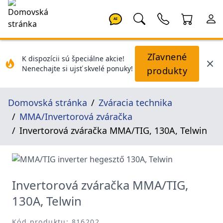
AI
Zľavnené
K dispozícii sú špeciálne akcie!
Nenechajte si ujsť skvelé ponuky!
produkty
Domovská stránka
Zváracia technika
MMA/Invertorová zváračka
Invertorová zváračka MMA/TIG, 130A, Telwin
Invertorová zváračka MMA/TIG,
130A, Telwin
Kód produktu: 816202