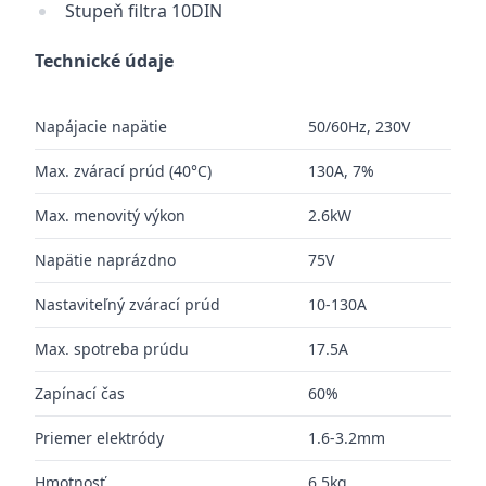
Stupeň filtra 10DIN
Technické údaje
Napájacie napätie
50/60Hz, 230V
Max. zvárací prúd (40°C)
130A, 7%
Max. menovitý výkon
2.6kW
Napätie naprázdno
75V
Nastaviteľný zvárací prúd
10-130A
Max. spotreba prúdu
17.5A
Zapínací čas
60%
Priemer elektródy
1.6-3.2mm
Hmotnosť
6.5kg