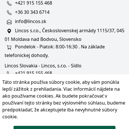
+421 915 155 468
+36 30 343 6714
info@lincos.sk
Lincos s.r.o., Československej armády 1115/37, 045
01 Moldava nad Bodvou, Slovensko
Pondelok - Piatok: 8:00-16:30 . Na základe
telefonickej dohody.
Lincos Slovakia - Lincos, s.r.o. - Sídlo
+421 915 155 468
Táto stránka používa súbory cookie, aby vám ponúkla
+36/30 343 6714
lepší zážitok z prehliadania. Viac informácií nájdete na
bratislava@lincos.sk
ako používame cookies
. Ak budete pokračovať v
Lincos s.r.o., Rustaveliho 4, 831 06 Bratislava - m. č.
používaní tejto stránky bez výslovného súhlasu, budeme
Rača, Slovensko
predpokladať, že akceptujete iba nevyhnutné súbory
cookie.
Iba sídlo firmy