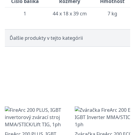
Číslo balíka
Rozmery
Hmotnosť
1
44 x 18 x 39 cm
7 kg
Ďalšie produkty v tejto kategórii
FireArc 200 PLUS, IGBT
Zváračka FireArc 200 ECO,