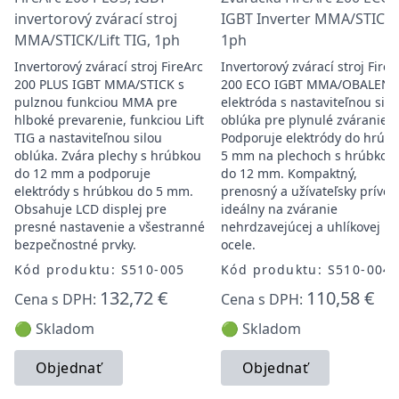
invertorový zvárací stroj
IGBT Inverter MMA/STICK,
MMA/STICK/Lift TIG, 1ph
1ph
Invertorový zvárací stroj FireArc
Invertorový zvárací stroj FireA
200 PLUS IGBT MMA/STICK s
200 ECO IGBT MMA/OBALENÁ
pulznou funkciou MMA pre
elektróda s nastaviteľnou silo
hlboké prevarenie, funkciou Lift
oblúka pre plynulé zváranie.
TIG a nastaviteľnou silou
Podporuje elektródy do hrúbk
oblúka. Zvára plechy s hrúbkou
5 mm na plechoch s hrúbkou
do 12 mm a podporuje
do 12 mm. Kompaktný,
elektródy s hrúbkou do 5 mm.
prenosný a užívateľsky príveti
Obsahuje LCD displej pre
ideálny na zváranie
presné nastavenie a všestranné
nehrdzavejúcej a uhlíkovej
bezpečnostné prvky.
ocele.
Kód produktu: S510-005
Kód produktu: S510-004
132,72 €
110,58 €
Cena s DPH:
Cena s DPH:
🟢 Skladom
🟢 Skladom
Objednať
Objednať