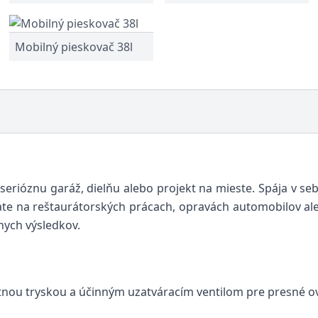
Mobilný pieskovač 38l
rióznu garáž, dielňu alebo projekt na mieste. Spája v sebe 
ľate na reštaurátorských prácach, opravách automobilov a
nych výsledkov.
tnou tryskou a účinným uzatváracím ventilom pre presné o