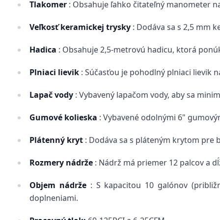
Tlakomer
: Obsahuje ľahko čitateľný manometer na
Veľkosť keramickej trysky
: Dodáva sa s 2,5 mm ke
Hadica
: Obsahuje 2,5-metrovú hadicu, ktorá ponú
Plniaci lievik
: Súčasťou je pohodlný plniaci lievi
Lapač vody
: Vybavený lapačom vody, aby sa minima
Gumové kolieska
: Vybavené odolnými 6" gumovými
Plátenný kryt
: Dodáva sa s pláteným krytom pre 
Rozmery nádrže
: Nádrž má priemer 12 palcov a d
Objem nádrže
: S kapacitou 10 galónov (pribli
doplneniami.