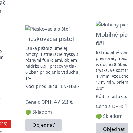
ač
m
Mobilný pies
Pieskovacia pištoľ
68l
Ľahká pištoľ z umelej
o
68l mobilný vonkaj
hmoty, 4 striekacie trysky s
ým
pieskovač, max. tl
rôznymi funkciami, objem
vzduchu 8.6bar, k
nádrže 0.9l, pracovný tlak
tryska, veľkosť trys
6.2bar, pripojenie vzduchu
4.7mm, vzduchová 
1/4"
1/4", min. priemer
Kód produktu: LN-HSB-
3/8"
I
Kód produktu: 
h.
47,23 €
Cena s DPH:
105
Cena s DPH:
🟢 Skladom
🟢 Skladom
026)
Objednať
Objednať
€