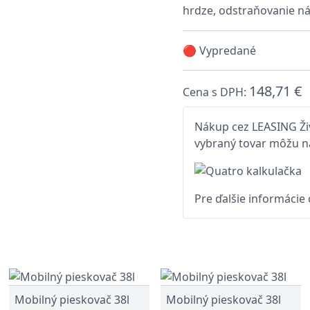
hrdze, odstraňovanie nát
🔴 Vypredané
148,71 €
Cena s DPH:
Nákup cez LEASING Živ
vybraný tovar môžu na
Pre ďalšie informácie
Mobilný pieskovač 38l
Mobilný pieskovač 38l