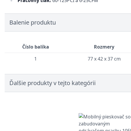
Pracovný tlak:
60-125PCI a 6-25CFM
Balenie produktu
Číslo balíka
Rozmery
1
77 x 42 x 37 cm
Ďalšie produkty v tejto kategórii