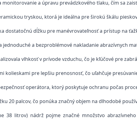
 monitorovanie a úpravu prevádzkového tlaku, čím sa zaisťu
ramickou tryskou, ktorá je ideálna pre širokú škálu piesko
ka dostatočnú dĺžku pre manévrovateľnosť a prístup na ťaž
k na jednoduché a bezproblémové nakladanie abrazívnych mat
lizovala vlhkosť v prívode vzduchu, čo je kľúčové pre zab
 kolieskami pre lepšiu prenosnosť, čo uľahčuje presúvanie
bezpečnosť operátora, ktorý poskytuje ochranu počas proc
ĺžku 20 palcov, čo ponúka značný objem na dlhodobé použív
žne 38 litrov) nádrž pojme značné množstvo abrazívneh