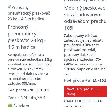
Mobilný pieskovač
so zabudovaným
odsávačom prachu
Prenosný
105l
pneumatický
Zabudovaný odsávač
pieskovač 23 kg –
zabezpečuje nepretržitú
prevádzku, získa späť
4,5 m hadica
pieskovací materiál,
Kompaktná a efektívna
pracovný tlak 8bar,
pieskovacia jednotka s 23kg
spotreba vzduchu 170-
zásobníkom, 4.5m hadicou
640l/min, výkon motora
a tryskou 3/16" (5mm).
1200W, pripojenie vzduch
Pracuje pri tlaku 6.2bar a
1/2"
minimálnej spotrebe
Kód produktu: LN-SB2
vzduchu 99L/min.
Zľava: 10% (do 31. 8.
Kód produktu: JSBP10
2026)
45,39 €
Cena s DPH:
Cena s DPH:
393,33 €
🟢 Skladom