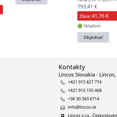
793,41 €
41,76 €
Zľava:
🟢 Skladom
Objednať
Kontakty
Lincos Slovakia - Lincos, 
+421 915 827 774
+421 915 155 468
+36 30 343 6714
info@lincos.sk
Lincos s.r.o., Českoslov