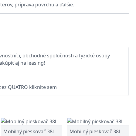
erov, príprava povrchu a ďalšie.
nostníci, obchodné spoločnosti a fyzické osoby
kúpiť aj na leasing!
 cez QUATRO kliknite sem
Mobilný pieskovač 38l
Mobilný pieskovač 38l