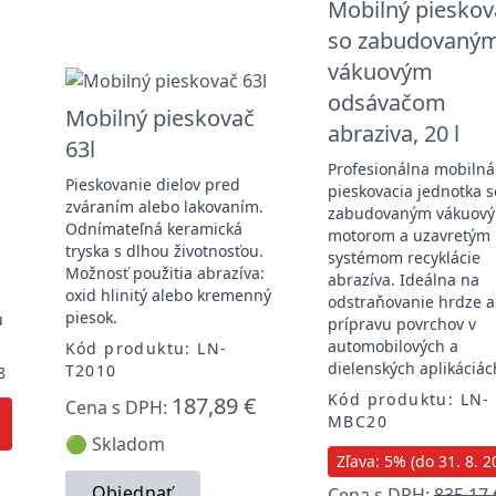
Mobilný pieskov
so zabudovaný
vákuovým
odsávačom
Mobilný pieskovač
abraziva, 20 l
63l
Profesionálna mobilná
Pieskovanie dielov pred
pieskovacia jednotka s
zváraním alebo lakovaním.
zabudovaným vákuov
Odnímateľná keramická
motorom a uzavretým
tryska s dlhou životnosťou.
systémom recyklácie
Možnosť použitia abrazíva:
abrazíva. Ideálna na
oxid hlinitý alebo kremenný
odstraňovanie hrdze a
piesok.
u
prípravu povrchov v
automobilových a
Kód produktu: LN-
dielenských aplikáciác
T2010
8
Kód produktu: LN-
187,89 €
Cena s DPH:
MBC20
🟢 Skladom
Zľava: 5% (do 31. 8. 2
Objednať
Cena s DPH:
835,17 