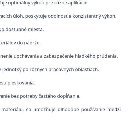
je optimálny výkon pre rôzne aplikácie.
vacích úloh, poskytuje odolnosť a konzistentný výkon.
ko dostupné miesta.
eriálov do nádrže.
ránenie upchávania a zabezpečenie hladkého prúdenia.
 jednotky po rôznych pracovných oblastiach.
esu pieskovania.
anie bez potreby častého dopĺňania.
o materiálu, čo umožňuje dlhodobé používanie medzi