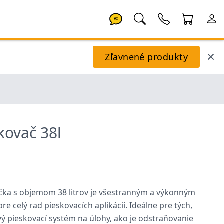
AI
Zľavnené produkty
kovač 38l
0
čka s objemom 38 litrov je všestranným a výkonným
 celý rad pieskovacích aplikácií. Ideálne pre tých,
vý pieskovací systém na úlohy, ako je odstraňovanie