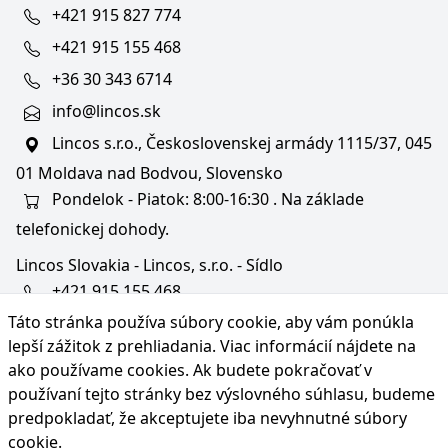
+421 915 827 774
+421 915 155 468
+36 30 343 6714
info@lincos.sk
Lincos s.r.o., Československej armády 1115/37, 045
01 Moldava nad Bodvou, Slovensko
Pondelok - Piatok: 8:00-16:30 . Na základe
telefonickej dohody.
Lincos Slovakia - Lincos, s.r.o. - Sídlo
+421 915 155 468
Táto stránka používa súbory cookie, aby vám ponúkla
+36/30 343 6714
lepší zážitok z prehliadania. Viac informácií nájdete na
bratislava@lincos.sk
ako používame cookies
. Ak budete pokračovať v
Lincos s.r.o., Rustaveliho 4, 831 06 Bratislava - m. č.
používaní tejto stránky bez výslovného súhlasu, budeme
Rača, Slovensko
predpokladať, že akceptujete iba nevyhnutné súbory
cookie.
Iba sídlo firmy