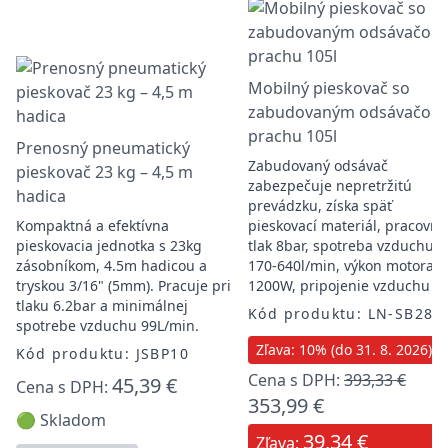
Mobilný pieskovač so
zabudovaným odsávačom
prachu 105l
Prenosný pneumatický
Zabudovaný odsávač
pieskovač 23 kg – 4,5 m
zabezpečuje nepretržitú
hadica
prevádzku, získa späť
Kompaktná a efektívna
pieskovací materiál, pracovný
pieskovacia jednotka s 23kg
tlak 8bar, spotreba vzduchu
zásobníkom, 4.5m hadicou a
170-640l/min, výkon motora
tryskou 3/16" (5mm). Pracuje pri
1200W, pripojenie vzduchu 1/
tlaku 6.2bar a minimálnej
Kód produktu: LN-SB28
spotrebe vzduchu 99L/min.
Zľava: 10% (do 31. 8. 2026)
Kód produktu: JSBP10
Cena s DPH:
393,33 €
45,39 €
Cena s DPH:
353,99 €
🟢 Skladom
39,34 €
Zľava: