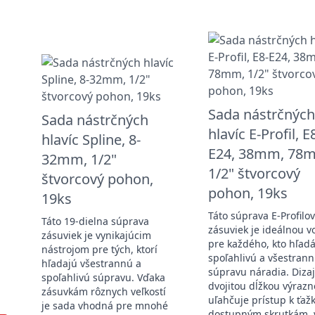
Sada nástrčných
Sada nástrčných
hlavíc E-Profil, E
hlavíc Spline, 8-
E24, 38mm, 78
32mm, 1/2"
1/2" štvorcový
štvorcový pohon,
pohon, 19ks
19ks
Táto súprava E-Profilo
Táto 19-dielna súprava
zásuviek je ideálnou v
zásuviek je vynikajúcim
pre každého, kto hľad
nástrojom pre tých, ktorí
spoľahlivú a všestran
hľadajú všestrannú a
súpravu náradia. Dizaj
spoľahlivú súpravu. Vďaka
dvojitou dĺžkou výrazn
zásuvkám rôznych veľkostí
uľahčuje prístup k ťaž
je sada vhodná pre mnohé
dostupným skrutkám, 