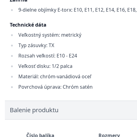
9-dielne objímky E-torx: E10, E11, E12, E14, E16, E18,
Technické dáta
Veľkostný systém: metrický
Typ zásuvky: TX
Rozsah veľkostí: E10 - E24
Veľkosť disku: 1/2 palca
Materiál: chróm-vanádiová oceľ
Povrchová úprava: Chróm satén
Balenie produktu
Číslo balíka
Rozmery