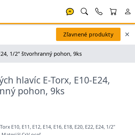
AI
Zľavnené produkty
E24, 1/2" štvorhranný pohon, 9ks
ch hlavíc E-Torx, E10-E24,
anný pohon, 9ks
orx E10, E11, E12, E14, E16, E18, E20, E22, E24, 1/2"
Materiál CrV oceľ.