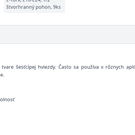
štvorhranný pohon, 9ks
 tvare šesťcípej hviezdy. Často sa používa v rôznych ap
e.
dolnosť