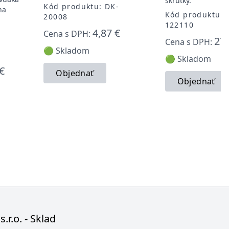
skrutky.
Kód produktu: DK-
na
Kód produktu: 
20008
122110
4,87 €
Cena s DPH:
27,
Cena s DPH:
🟢 Skladom
🟢 Skladom
€
Objednať
Objednať
s.r.o. - Sklad