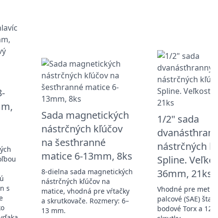
8-
mm,
Sada magnetických
1/2" sada
nástrčných kľúčov
dvanásťhran
na šesťhranné
nástrčných k
vých
matice 6-13mm, 8ks
Spline. Veľkost
oľbou
á
8-dielna sada magnetických
36mm, 21ks
nú
nástrčných kľúčov na
n s
Vhodné pre metric
matice, vhodná pre vŕtačky
e
palcové (SAE) štan
a skrutkovače. Rozmery: 6–
ko
bodové Torx a 12-
13 mm.
vďaka