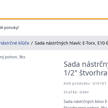
elé ponuky!
nástrčné kľúče
Sada nástrčných hlavíc E-Torx, E10-
Sada nástrčný
1/2" štvorhr
Kód produktu: G10167
Značka: Geko
Sada nástrčných bitov E-T
štvorhranný pohon, 9ks. 