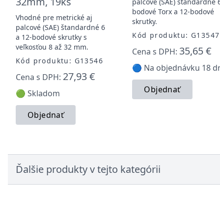
32mm, 19ks
palcové (SAE) štandardné 
bodové Torx a 12-bodové
Vhodné pre metrické aj
skrutky.
palcové (SAE) štandardné 6
Kód produktu: G13547
a 12-bodové skrutky s
veľkosťou 8 až 32 mm.
35,65 €
Cena s DPH:
Kód produktu: G13546
🔵 Na objednávku 18 d
27,93 €
Cena s DPH:
Objednať
🟢 Skladom
Objednať
Ďalšie produkty v tejto kategórii