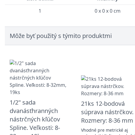
1
0 x 0 x 0 cm
Môže byť použitý s týmito produktmi
1/2" sada
21ks 12-bodová
dvanásťhranných
súprava nástrčkov.
nástrčných kľúčov
Rozmery: 8-36 mm
Spline. Veľkosti: 8-
Vhodné pre metrické aj